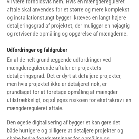
vil være forholdsvis nem. Hvis en mængdereguleret
aftale skal anvendes for et større og mere komplekst
og installationstungt byggeri kræves en langt højere
detaljeringsgrad af projektet, der muliggør en nøjagtig
og retvisende opmåling og opgørelse af mængderne.
Udfordringer og faldgruber
En af de helt grundlæggende udfordringer ved
mængderegulerende aftaler er projektets
detaljeringsgrad. Det er dyrt at detaljere projekter,
men hvis projektet ikke er detaljeret nok, er
grundlaget for at foretage opmåling af mængder
utilstrækkeligt, og så øges risikoen for ekstrakrav i en
mængdereguleret aftale.
Den øgede digitalisering af byggeriet kan gøre det
både hurtigere og billigere at detaljere projekter og
skabe bedre forudsætninger for opmåling og