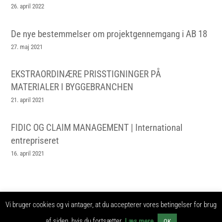
26. april 2022
De nye bestemmelser om projektgennemgang i AB 18
27. maj 2021
EKSTRAORDINÆRE PRISSTIGNINGER PÅ
MATERIALER I BYGGEBRANCHEN
21. april 2021
FIDIC OG CLAIM MANAGEMENT | International
entrepriseret
16. april 2021
Vi bruger cookies og vi antager, at du accepterer vores betingelser for brug
Entrepriseret.nu udgives af Nexus Advokater © 2024 -
info@nexusadvokater.dk -
Cookie og -privatlivspolitik
af siden, hvis du fortsætter.
Læs mere
OK