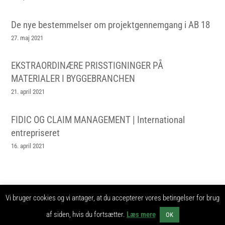
De nye bestemmelser om projektgennemgang i AB 18
27. maj 2021
EKSTRAORDINÆRE PRISSTIGNINGER PÅ
MATERIALER I BYGGEBRANCHEN
21. april 2021
FIDIC OG CLAIM MANAGEMENT | International
entrepriseret
16. april 2021
Vi bruger cookies og vi antager, at du accepterer vores betingelser for brug
Entrepriseret.nu udgives af Nexus Advokater © 2024 -
info@nexusadvokater.dk -
Cookie og -privatlivspolitik
af siden, hvis du fortsætter.
Læs mere
OK