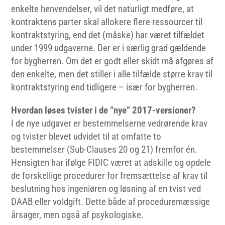
enkelte henvendelser, vil det naturligt medføre, at
kontraktens parter skal allokere flere ressourcer til
kontraktstyring, end det (måske) har været tilfældet
under 1999 udgaverne. Der er i særlig grad gældende
for bygherren. Om det er godt eller skidt må afgøres af
den enkelte, men det stiller i alle tilfælde større krav til
kontraktstyring end tidligere – især for bygherren.
Hvordan løses tvister i de ”nye” 2017-versioner?
I de nye udgaver er bestemmelserne vedrørende krav
og tvister blevet udvidet til at omfatte to
bestemmelser (Sub-Clauses 20 og 21) fremfor én.
Hensigten har ifølge FIDIC været at adskille og opdele
de forskellige procedurer for fremsættelse af krav til
beslutning hos ingeniøren og løsning af en tvist ved
DAAB eller voldgift. Dette både af proceduremæssige
årsager, men også af psykologiske.