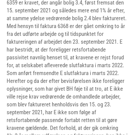
6359 er kravet, der angår bolig 3.4, først fremsat den
15. september 2021 og således mere end 1% år efter,
at samme ydelse vedrørende bolig 2.4 blev faktureret.
Med hensyn til faktura 6368 er der gået omkring to år
fra det udførte arbejde og til tidspunktet for
faktureringen af arbejdet den 23. september 2021. E
har bestridt, at der foreligger retsfortabende
passivitet navnlig henset til, at kravene er rejst forud
for, at selskabet afleverede slutfaktura i marts 2022.
Som anført fremsendte E slutfaktura i marts 2022.
Herefter og da der efter bevisførelsen ikke foreligger
oplysninger, som har givet BH føje til at tro, at E ikke
ville rejse krav vedrørende de omhandlede arbejder,
som blev faktureret henholdsvis den 15. og 23.
september 2021, har E ikke som følge af
retsfortabende passende fortabt retten til at gøre
kravene gældende. Det forhold, at der gik omkring