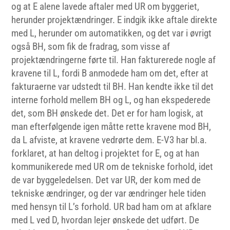
og at E alene lavede aftaler med UR om byggeriet,
herunder projektændringer. E indgik ikke aftale direkte
med L, herunder om automatikken, og det var i øvrigt
også BH, som fik de fradrag, som visse af
projektændringerne førte til. Han fakturerede nogle af
kravene til L, fordi B anmodede ham om det, efter at
fakturaerne var udstedt til BH. Han kendte ikke til det
interne forhold mellem BH og L, og han ekspederede
det, som BH ønskede det. Det er for ham logisk, at
man efterfølgende igen måtte rette kravene mod BH,
da L afviste, at kravene vedrørte dem. E-V3 har bl.a.
forklaret, at han deltog i projektet for E, og at han
kommunikerede med UR om de tekniske forhold, idet
de var byggeledelsen. Det var UR, der kom med de
tekniske ændringer, og der var ændringer hele tiden
med hensyn til L’s forhold. UR bad ham om at afklare
med L ved D, hvordan lejer ønskede det udført. De