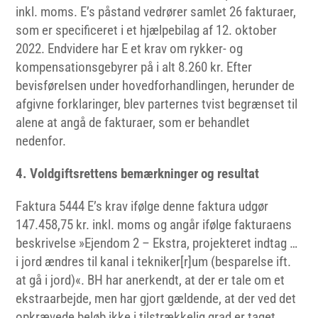
inkl. moms. E’s påstand vedrører samlet 26 fakturaer,
som er specificeret i et hjælpebilag af 12. oktober
2022. Endvidere har E et krav om rykker- og
kompensationsgebyrer på i alt 8.260 kr. Efter
bevisførelsen under hovedforhandlingen, herunder de
afgivne forklaringer, blev parternes tvist begrænset til
alene at angå de fakturaer, som er behandlet
nedenfor.
4. Voldgiftsrettens bemærkninger og resultat
Faktura 5444 E’s krav ifølge denne faktura udgør
147.458,75 kr. inkl. moms og angår ifølge fakturaens
beskrivelse »Ejendom 2 – Ekstra, projekteret indtag …
i jord ændres til kanal i tekniker[r]um (besparelse ift.
at gå i jord)«. BH har anerkendt, at der er tale om et
ekstraarbejde, men har gjort gældende, at der ved det
opkrævede beløb ikke i tilstrækkelig grad er taget