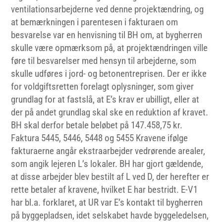
ventilationsarbejderne ved denne projektændring, og
at bemærkningen i parentesen i fakturaen om
besvarelse var en henvisning til BH om, at bygherren
skulle være opmærksom på, at projektændringen ville
føre til besvarelser med hensyn til arbejderne, som
skulle udføres i jord- og betonentreprisen. Der er ikke
for voldgiftsretten forelagt oplysninger, som giver
grundlag for at fastslå, at E’s krav er ubilligt, eller at
der på andet grundlag skal ske en reduktion af kravet.
BH skal derfor betale beløbet på 147.458,75 kr.
Faktura 5445, 5446, 5448 og 5455 Kravene ifølge
fakturaerne angår ekstraarbejder vedrørende arealer,
som angik lejeren L’s lokaler. BH har gjort gældende,
at disse arbejder blev bestilt af L ved D, der herefter er
rette betaler af kravene, hvilket E har bestridt. E-V1
har bl.a. forklaret, at UR var E’s kontakt til bygherren
på byggepladsen, idet selskabet havde byggeledelsen,