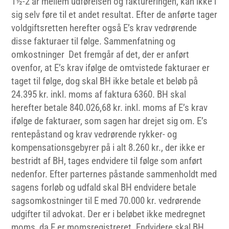
1½-2 år mellem udførelsen og faktureringen, kan ikke i
sig selv føre til et andet resultat. Efter de anførte tager
voldgiftsretten herefter også E’s krav vedrørende
disse fakturaer til følge. Sammenfatning og
omkostninger Det fremgår af det, der er anført
ovenfor, at E’s krav ifølge de omtvistede fakturaer er
taget til følge, dog skal BH ikke betale et beløb på
24.395 kr. inkl. moms af faktura 6360. BH skal
herefter betale 840.026,68 kr. inkl. moms af E’s krav
ifølge de fakturaer, som sagen har drejet sig om. E’s
rentepåstand og krav vedrørende rykker- og
kompensationsgebyrer på i alt 8.260 kr., der ikke er
bestridt af BH, tages endvidere til følge som anført
nedenfor. Efter parternes påstande sammenholdt med
sagens forløb og udfald skal BH endvidere betale
sagsomkostninger til E med 70.000 kr. vedrørende
udgifter til advokat. Der er i beløbet ikke medregnet
moms, da E er momsregistreret. Endvidere skal BH