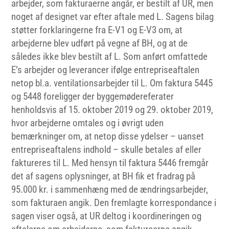
arbejder, som fakturaerne angår, er bestilt af UR, men
noget af designet var efter aftale med L. Sagens bilag
støtter forklaringerne fra E-V1 og E-V3 om, at
arbejderne blev udført på vegne af BH, og at de
således ikke blev bestilt af L. Som anført omfattede
E’s arbejder og leverancer ifølge entrepriseaftalen
netop bl.a. ventilationsarbejder til L. Om faktura 5445
og 5448 foreligger der byggemødereferater
henholdsvis af 15. oktober 2019 og 29. oktober 2019,
hvor arbejderne omtales og i øvrigt uden
bemærkninger om, at netop disse ydelser – uanset
entrepriseaftalens indhold – skulle betales af eller
faktureres til L. Med hensyn til faktura 5446 fremgår
det af sagens oplysninger, at BH fik et fradrag på
95.000 kr. i sammenhæng med de ændringsarbejder,
som fakturaen angik. Den fremlagte korrespondance i
sagen viser også, at UR deltog i koordineringen og