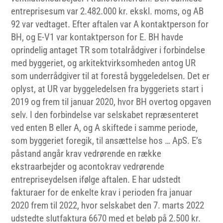
entreprisesum var 2.482.000 kr. ekskl. moms, og AB
92 var vedtaget. Efter aftalen var A kontaktperson for
BH, og E-V1 var kontaktperson for E. BH havde
oprindelig antaget TR som totalrådgiver i forbindelse
med byggeriet, og arkitektvirksomheden antog UR
som underrådgiver til at forestå byggeledelsen. Det er
oplyst, at UR var byggeledelsen fra byggeriets start i
2019 og frem til januar 2020, hvor BH overtog opgaven
selv. I den forbindelse var selskabet repræsenteret
ved enten B eller A, og A skiftede i samme periode,
som byggeriet foregik, til ansættelse hos … ApS. E’s
påstand angår krav vedrørende en række
ekstraarbejder og acontokrav vedrørende
entrepriseydelsen ifølge aftalen. E har udstedt
fakturaer for de enkelte krav i perioden fra januar
2020 frem til 2022, hvor selskabet den 7. marts 2022
udstedte slutfaktura 6670 med et beløb på 2.500 kr.