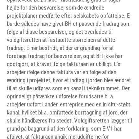
højde for den besvarelse, som de ændrede
projektplaner medførte efter selskabets opfattelse. E
burde således have givet BH et passende fradrag som
følge af disse besparelser, og det overlades til
voldgiftsretten at fastsætte størrelsen af dette
fradrag. E har bestridt, at der er grundlag for at
foretage fradrag for besvarelser, og at BH ikke har
godtgjort, at kravet ifølge fakturaen er ubilligt. E’s
arbejder ifølge denne faktura var en følge af den
ændring i projektet, hvor et indtag i jorden blev ændret
til at skulle udføres som en kanal i teknikrummet. Den
oprindeligt påtænkte udførelse forudsatte bl.a.
arbejder udført i anden entreprise med en in situ-støbt
kanal, hvilket bl.a. omfattede borttagning af jord, der
skulle håndbæres fra stedet. Voldgiftsretten lægger til
grund på baggrund af den forklaring, som E-V1 har
afgivet, at fakturaen angik merudgifterne for