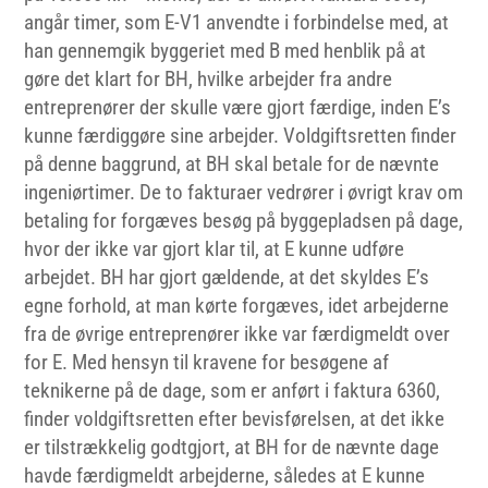
angår timer, som E-V1 anvendte i forbindelse med, at
han gennemgik byggeriet med B med henblik på at
gøre det klart for BH, hvilke arbejder fra andre
entreprenører der skulle være gjort færdige, inden E’s
kunne færdiggøre sine arbejder. Voldgiftsretten finder
på denne baggrund, at BH skal betale for de nævnte
ingeniørtimer. De to fakturaer vedrører i øvrigt krav om
betaling for forgæves besøg på byggepladsen på dage,
hvor der ikke var gjort klar til, at E kunne udføre
arbejdet. BH har gjort gældende, at det skyldes E’s
egne forhold, at man kørte forgæves, idet arbejderne
fra de øvrige entreprenører ikke var færdigmeldt over
for E. Med hensyn til kravene for besøgene af
teknikerne på de dage, som er anført i faktura 6360,
finder voldgiftsretten efter bevisførelsen, at det ikke
er tilstrækkelig godtgjort, at BH for de nævnte dage
havde færdigmeldt arbejderne, således at E kunne