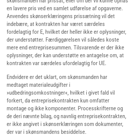
skønsmanden har prissat, eller om der vil kunne opnås
en lavere pris ved en samlet udførelse af opgaverne.
Anvendes skønserklæringens prissætning vil det
indebære, at kontrakten har været særdeles
fordelagtig for E, hvilket der heller ikke er oplysninger,
der understøtter. Færdiggørelsen vil således koste
mere end entreprisesummen. Tilsvarende er der ikke
oplysninger, der kan understøtte en antagelse om, at
kontrakten var særdeles ufordelagtig for UE.
Endvidere er det uklart, om skønsmanden har
medtaget materialeudgifter i
»udbedringsomkostninger«, hvilket i givet fald vil
forkert, da entreprisekontrakten kun omfatter
montage og ikke komponenter. Processkrifterne og
de deri nævnte bilag, og navnlig entreprisekontrakten,
er ikke angivet i skønserklæringen som dokumenter,
der var i skønsmandens besiddelse.