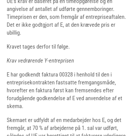
UE’s krav er baseret på en timeopgørelse og en
angivelse af antallet af udførte gennemboringer.
Timeprisen er den, som fremgår af entrepriseaftalen.
Det er ikke godtgjort af E, at den krævede pris er
ubillig.
Kravet tages derfor til følge.
Krav vedrørende Y-entreprisen
E har godkendt faktura 00328 i henhold til den i
entreprisekontrakten fastsatte fremgangsmåde,
hvorefter en faktura først kan fremsendes efter
forudgående godkendelse af E ved anvendelse af et
skema.
Skemaet er udfyldt af en medarbejder hos E, og det
fremgår, at 70 % af arbejderne på 1. sal var udført,
således af UE var berettiget til at fakturere yderligere