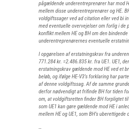
pågældende underentreprenører har mod HE, 
mellem disse underentreprenører og HE. BH 
voldgiftssager ved ad citation eller ved bi 
med eventuelle overvejelser om forlig i de
konflikt mellem HE og BH om den bindende v
underentreprenørernes eventuelle erstatn
I opgørelsen af erstatningskrav fra undere
771.284 kr. =2.486.835 kr. fra UE1. UE1, der 
erstatningskrav gældende mod HE ved et bre
beløb, og ifølge HE-V3’s forklaring har par
af denne voldgiftssag. Af de samme grunde
derfor nødvendigt at frifinde BH for tiden fo
om, at voldgiftsretten finder BH forpligtet ti
som UE1 kan gøre gældende mod HE i anledn
mellem HE og UE1, som BH’s uberettigede o
…