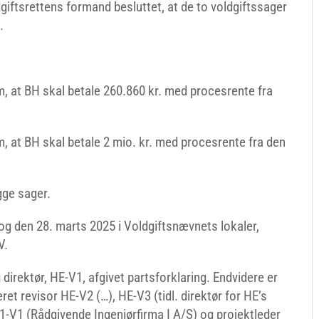
giftsrettens formand besluttet, at de to voldgiftssager
.
, at BH skal betale 260.860 kr. med procesrente fra
, at BH skal betale 2 mio. kr. med procesrente fra den
gge sager.
og den 28. marts 2025 i Voldgiftsnævnets lokaler,
V.
direktør, HE-V1, afgivet partsforklaring. Endvidere er
ret revisor HE-V2 (…), HE-V3 (tidl. direktør for HE’s
-V1 (Rådgivende Ingeniørfirma I A/S) og projektleder