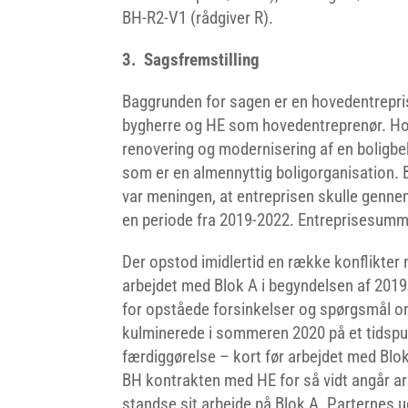
BH-R2-V1 (rådgiver R).
3. Sagsfremstilling
Baggrunden for sagen er en hovedentrepri
bygherre og HE som hovedentreprenør. H
renovering og modernisering af en boligbeb
som er en almennyttig boligorganisation. 
var meningen, at entreprisen skulle genne
en periode fra 2019-2022. Entreprisesumm
Der opstod imidlertid en række konflikter
arbejdet med Blok A i begyndelsen af 2019
for opståede forsinkelser og spørgsmål 
kulminerede i sommeren 2020 på et tidspu
færdiggørelse – kort før arbejdet med Bl
BH kontrakten med HE for så vidt angår ar
standse sit arbejde på Blok A. Parternes 