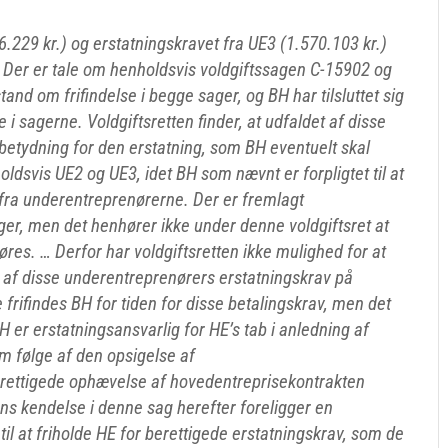
.229 kr.) og erstatningskravet fra UE3 (1.570.103 kr.)
. Der er tale om henholdsvis voldgiftssagen C-15902 og
nd om frifindelse i begge sager, og BH har tilsluttet sig
i sagerne. Voldgiftsretten finder, at udfaldet af disse
betydning for den erstatning, som BH eventuelt skal
holdsvis UE2 og UE3, idet BH som nævnt er forpligtet til at
 fra underentreprenørerne. Der er fremlagt
ager, men det henhører ikke under denne voldgiftsret at
fgøres. … Derfor har voldgiftsretten ikke mulighed for at
g af disse underentreprenørers erstatningskrav på
rifindes BH for tiden for disse betalingskrav, men det
BH er erstatningsansvarlig for HE’s tab i anledning af
m følge af den opsigelse af
rettigede ophævelse af hovedentreprisekontrakten
ns kendelse i denne sag herefter foreligger en
 til at friholde HE for berettigede erstatningskrav, som de