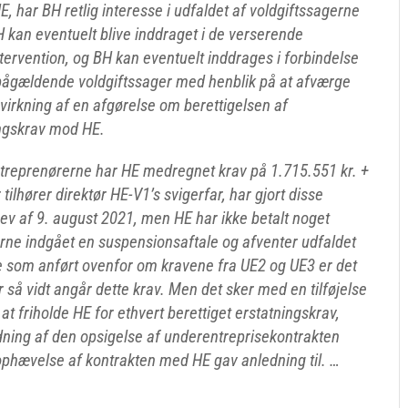
har BH retlig interesse i udfaldet af voldgiftssagerne
kan eventuelt blive inddraget i de verserende
intervention, og BH kan eventuelt inddrages i forbindelse
 pågældende voldgiftssager med henblik på at afværge
irkning af en afgørelse om berettigelsen af
ingskrav mod HE.
ntreprenørerne har HE medregnet krav på 1.715.551 kr. +
tilhører direktør HE-V1’s svigerfar, har gjort disse
v af 9. august 2021, men HE har ikke betalt noget
terne indgået en suspensionsaftale og afventer udfaldet
 som anført ovenfor om kravene fra UE2 og UE3 er det
r så vidt angår dette krav. Men det sker med en tilføjelse
l at friholde HE for ethvert berettiget erstatningskrav,
ing af den opsigelse af underentreprisekontrakten
phævelse af kontrakten med HE gav anledning til. …