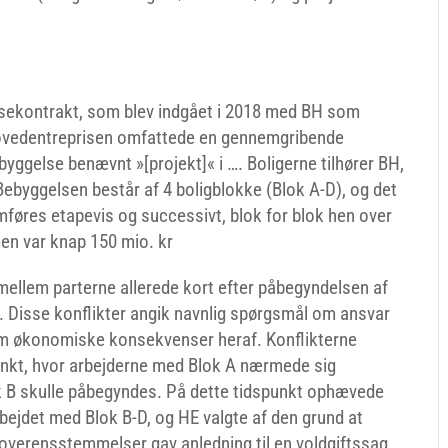
sekontrakt, som blev indgået i 2018 med BH som
ovedentreprisen omfattede en gennemgribende
yggelse benævnt »[projekt]« i …. Boligerne tilhører BH,
Bebyggelsen består af 4 boligblokke (Blok A-D), og det
mføres etapevis og successivt, blok for blok hen over
en var knap 150 mio. kr
 mellem parterne allerede kort efter påbegyndelsen af
. Disse konflikter angik navnlig spørgsmål om ansvar
om økonomiske konsekvenser heraf. Konflikterne
nkt, hvor arbejderne med Blok A nærmede sig
ok B skulle påbegyndes. På dette tidspunkt ophævede
bejdet med Blok B-D, og HE valgte af den grund at
uoverensstemmelser gav anledning til en voldgiftssag,