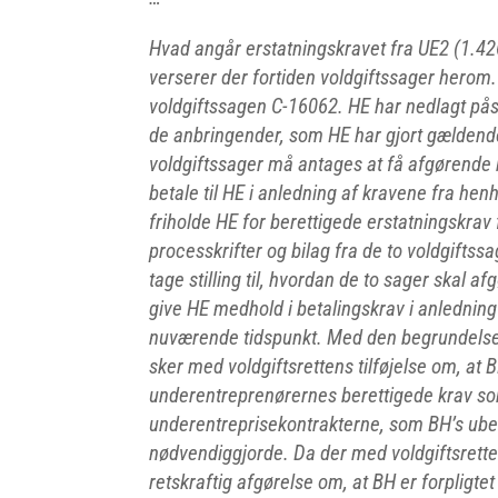
Hvad angår erstatningskravet fra UE2 (1.426
verserer der fortiden voldgiftssager herom
voldgiftssagen C-16062. HE har nedlagt påsta
de anbringender, som HE har gjort gældende 
voldgiftssager må antages at få afgørende 
betale til HE i anledning af kravene fra hen
friholde HE for berettigede erstatningskrav
processkrifter og bilag fra de to voldgiftss
tage stilling til, hvordan de to sager skal a
give HE medhold i betalingskrav i anlednin
nuværende tidspunkt. Med den begrundelse f
sker med voldgiftsrettens tilføjelse om, at 
underentreprenørernes berettigede krav so
underentreprisekontrakterne, som BH’s ube
nødvendiggjorde. Da der med voldgiftsrette
retskraftig afgørelse om, at BH er forpligtet