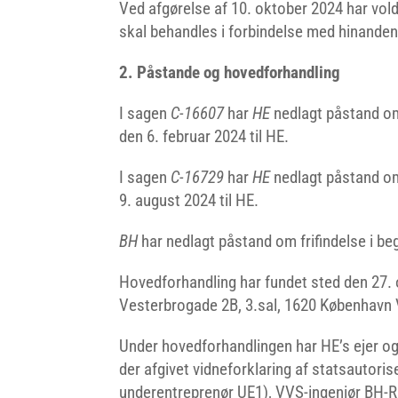
Ved afgørelse af 10. oktober 2024 har vold
skal behandles i forbindelse med hinanden
2. Påstande og hovedforhandling
I sagen
C-16607
har
HE
nedlagt påstand om
den 6. februar 2024 til HE.
I sagen
C-16729
har
HE
nedlagt påstand om
9. august 2024 til HE.
BH
har nedlagt påstand om frifindelse i be
Hovedforhandling har fundet sted den 27. 
Vesterbrogade 2B, 3.sal, 1620 København 
Under hovedforhandlingen har HE’s ejer og 
der afgivet vidneforklaring af statsautorise
underentreprenør UE1), VVS-ingeniør BH-R1