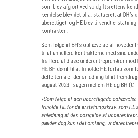
som blev afgjort ved voldgiftsrettens ken
kendelse blev det bl.a. statueret, at BH’
uberettiget, og HE blev tilkendt erstatnin
kontrakten.
Som følge af BH’s ophævelse af hovedent
til at annullere kontrakterne med sine und
fra flere af disse underentreprenører mo
HE BH dømt til at friholde HE fortab som 
dette tema er der anledning til at fremdrag
august 2023 i sagen mellem HE og BH (C-
»
Som følge af den uberettigede ophævelse af
friholde HE for de erstatningskrav, som HE
anledning af den opsigelse af underentrepr
gælder dog kun i det omfang, underentrepr
…