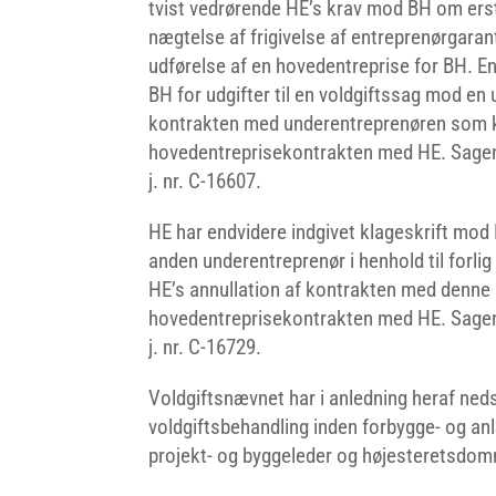
tvist vedrørende HE’s krav mod BH om erst
nægtelse af frigivelse af entreprenørgara
udførelse af en hovedentreprise for BH. E
BH for udgifter til en voldgiftssag mod en 
kontrakten med underentreprenøren som 
hovedentreprisekontrakten med HE. Sagen 
j. nr. C-16607.
HE har endvidere indgivet klageskrift mod
anden underentreprenør i henhold til forl
HE’s annullation af kontrakten med denn
hovedentreprisekontrakten med HE. Sagen
j. nr. C-16729.
Voldgiftsnævnet har i anledning heraf nedsa
voldgiftsbehandling inden forbygge- og an
projekt- og byggeleder og højesteretsd