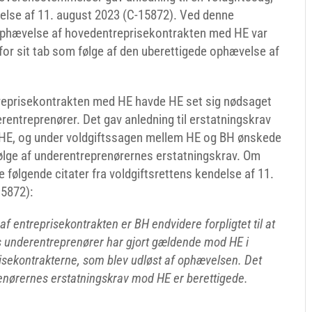
delse af 11. august 2023 (C-15872). Ved denne
s ophævelse af hovedentreprisekontrakten med HE var
g for sit tab som følge af den uberettigede ophævelse af
reprisekontrakten med HE havde HE set sig nødsaget
erentreprenører. Det gav anledning til erstatningskrav
d HE, og under voldgiftssagen mellem HE og BH ønskede
følge af underentreprenørernes erstatningskrav. Om
e følgende citater fra voldgiftsrettens kendelse af 11.
15872):
 entreprisekontrakten er BH endvidere forpligtet til at
’s underentreprenører har gjort gældende mod HE i
isekontrakterne, som blev udløst af ophævelsen. Det
enørernes erstatningskrav mod HE er berettigede.