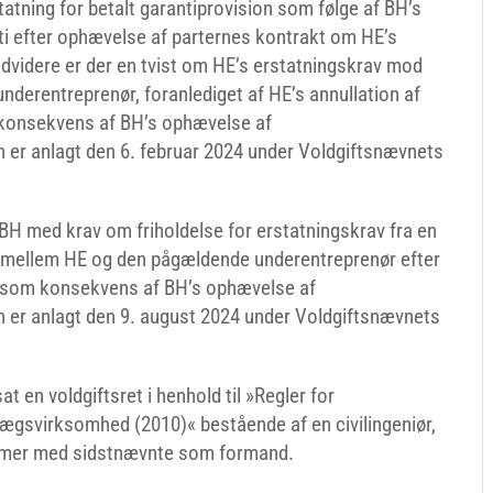
atning for betalt garantiprovision som følge af BH’s
nti efter ophævelse af parternes kontrakt om HE’s
ndvidere er der en tvist om HE’s erstatningskrav mod
underentreprenør, foranlediget af HE’s annullation af
konsekvens af BH’s ophævelse af
er anlagt den 6. februar 2024 under Voldgiftsnævnets
 BH med krav om friholdelse for erstatningskrav fra en
ig mellem HE og den pågældende underentreprenør efter
e som konsekvens af BH’s ophævelse af
 er anlagt den 9. august 2024 under Voldgiftsnævnets
t en voldgiftsret i henhold til »Regler for
lægsvirksomhed (2010)« bestående af en civilingeniør,
ommer med sidstnævnte som formand.