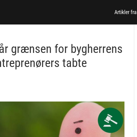
Artikler fr
r grænsen for bygherrens
ntreprenørers tabte