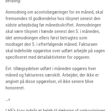
Betaling:
Anmodning om acontobegæringer for en måned, skal
fremsendes til godkendelse hos tilsynet senest den
sidste arbejdsdag før månedsskriftet. Anmodningen
skal være tilsynet i hænde senest den 5. i måneden,
idet anmodningen ellers først betragtes som
modtaget den 5. i efterfølgende måned. Fakturaen
skal indeholde opgørelse over udført arbejde på sagen
specificeret med detailaktiviteter for opgaven.
Evt. tillægsydelser udført i måneden opgøres hver
måned og faktureres særskilt. Arbejder, der ikke er
angivet på disse opgørelser, vil ikke senere blive
honoreret.
…«
I HE’s krav indgår et beløb til dækning af omkostninger