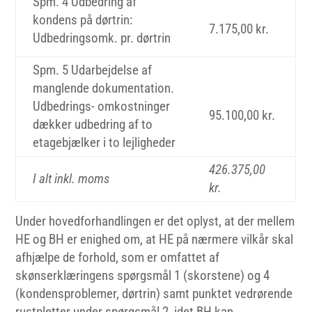
Spm. 4 Udbedring af
kondens på dørtrin:
7.175,00 kr.
Udbedringsomk. pr. dørtrin
Spm. 5 Udarbejdelse af
manglende dokumentation.
Udbedrings- omkostninger
95.100,00 kr.
dækker udbedring af to
etagebjælker i to lejligheder
426.375,00
I alt inkl. moms
kr.
Under hovedforhandlingen er det oplyst, at der mellem
HE og BH er enighed om, at HE på nærmere vilkår skal
afhjælpe de forhold, som er omfattet af
skønserklæringens spørgsmål 1 (skorstene) og 4
(kondensproblemer, dørtrin) samt punktet vedrørende
rustpletter under spørgsmål 2, idet BH kan