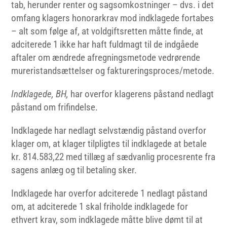
tab, herunder renter og sagsomkostninger – dvs. i det
omfang klagers honorarkrav mod indklagede fortabes
– alt som følge af, at voldgiftsretten måtte finde, at
adciterede 1 ikke har haft fuldmagt til de indgåede
aftaler om ændrede afregningsmetode vedrørende
mureristandsættelser og faktureringsproces/metode.
Indklagede, BH,
har overfor klagerens påstand nedlagt
påstand om frifindelse.
Indklagede har nedlagt selvstændig påstand overfor
klager om, at klager tilpligtes til indklagede at betale
kr. 814.583,22 med tillæg af sædvanlig procesrente fra
sagens anlæg og til betaling sker.
Indklagede har overfor adciterede 1 nedlagt påstand
om, at adciterede 1 skal friholde indklagede for
ethvert krav, som indklagede måtte blive dømt til at