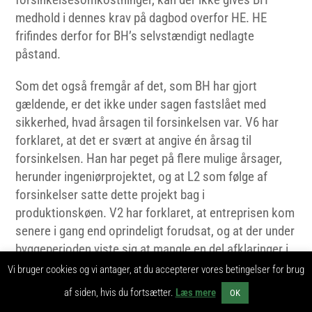
medhold i dennes krav på dagbod overfor HE. HE
frifindes derfor for BH’s selvstændigt nedlagte
påstand.
Som det også fremgår af det, som BH har gjort
gældende, er det ikke under sagen fastslået med
sikkerhed, hvad årsagen til forsinkelsen var. V6 har
forklaret, at det er svært at angive én årsag til
forsinkelsen. Han har peget på flere mulige årsager,
herunder ingeniørprojektet, og at L2 som følge af
forsinkelser satte dette projekt bag i
produktionskøen. V2 har forklaret, at entreprisen kom
senere i gang end oprindeligt forudsat, og at der under
byggeperioden viste sig at mangle en del afklaringer i
ingeniørprojektet, og at der formentlig opstod en
Vi bruger cookies og vi antager, at du accepterer vores betingelser for brug
dominoeffekt, som førte til, at L2 satte produktionen
af siden, hvis du fortsætter.
Læs mere
OK
bag i køen.