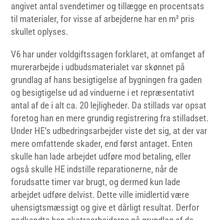
angivet antal svendetimer og tillægge en procentsats
til materialer, for visse af arbejderne har en m² pris
skullet oplyses.
V6 har under voldgiftssagen forklaret, at omfanget af
murerarbejde i udbudsmaterialet var skønnet på
grundlag af hans besigtigelse af bygningen fra gaden
og besigtigelse ud ad vinduerne i et repræsentativt
antal af de i alt ca. 20 lejligheder. Da stillads var opsat
foretog han en mere grundig registrering fra stilladset.
Under HE’s udbedringsarbejder viste det sig, at der var
mere omfattende skader, end først antaget. Enten
skulle han lade arbejdet udføre mod betaling, eller
også skulle HE indstille reparationerne, når de
forudsatte timer var brugt, og dermed kun lade
arbejdet udføre delvist. Dette ville imidlertid være
uhensigtsmæssigt og give et dårligt resultat. Derfor