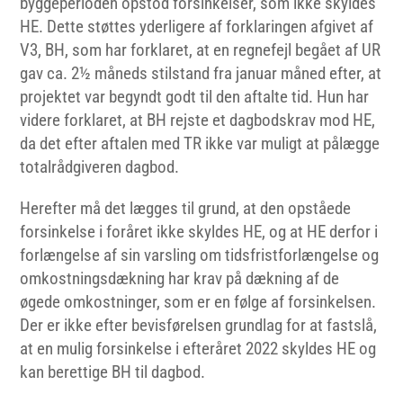
byggeperioden opstod forsinkelser, som ikke skyldes
HE. Dette støttes yderligere af forklaringen afgivet af
V3, BH, som har forklaret, at en regnefejl begået af UR
gav ca. 2½ måneds stilstand fra januar måned efter, at
projektet var begyndt godt til den aftalte tid. Hun har
videre forklaret, at BH rejste et dagbodskrav mod HE,
da det efter aftalen med TR ikke var muligt at pålægge
totalrådgiveren dagbod.
Herefter må det lægges til grund, at den opståede
forsinkelse i foråret ikke skyldes HE, og at HE derfor i
forlængelse af sin varsling om tidsfristforlængelse og
omkostningsdækning har krav på dækning af de
øgede omkostninger, som er en følge af forsinkelsen.
Der er ikke efter bevisførelsen grundlag for at fastslå,
at en mulig forsinkelse i efteråret 2022 skyldes HE og
kan berettige BH til dagbod.