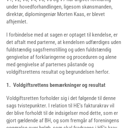
under hovedforhandlingen, ligesom skønsmanden,
direktør, diplomingeniør Morten Kaas, er blevet
afhjemlet.
I forbindelse med at sagen er optaget til kendelse, er
det aftalt med parterne, at kendelsen udfærdiges uden
fuldstændig sagsfremstilling og uden fuldstændig
gengivelse af forklaringerne og proceduren og alene
med gengivelse af parternes påstande og
voldgiftsrettens resultat og begrundelsen herfor.
1. Voldgiftsrettens bemærkninger og resultat
Voldgiftsretten forholder sig i det følgende til denne
sags tvistepunkter. I relation til HE’s fakturakrav vil
der blive forholdt til de indsigelser mod dette, som er
gjort gældende af BH, og som fremgår af foreningens
opgørelse over beløb, som skal fradrages i HE’s krav.