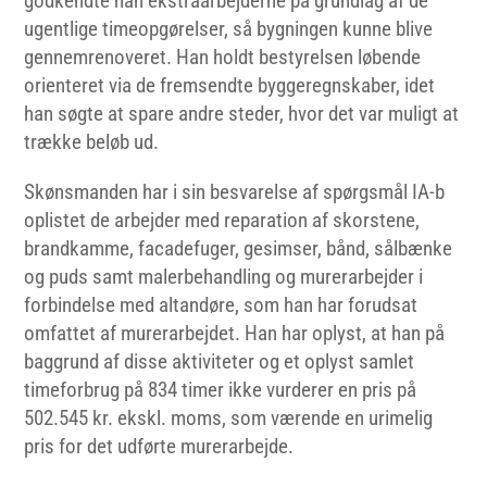
godkendte han ekstraarbejderne på grundlag af de
ugentlige timeopgørelser, så bygningen kunne blive
gennemrenoveret. Han holdt bestyrelsen løbende
orienteret via de fremsendte byggeregnskaber, idet
han søgte at spare andre steder, hvor det var muligt at
trække beløb ud.
Skønsmanden har i sin besvarelse af spørgsmål IA-b
oplistet de arbejder med reparation af skorstene,
brandkamme, facadefuger, gesimser, bånd, sålbænke
og puds samt malerbehandling og murerarbejder i
forbindelse med altandøre, som han har forudsat
omfattet af murerarbejdet. Han har oplyst, at han på
baggrund af disse aktiviteter og et oplyst samlet
timeforbrug på 834 timer ikke vurderer en pris på
502.545 kr. ekskl. moms, som værende en urimelig
pris for det udførte murerarbejde.