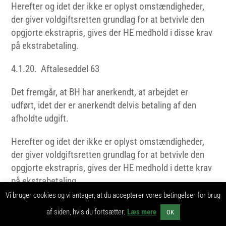
Herefter og idet der ikke er oplyst omstændigheder,
der giver voldgiftsretten grundlag for at betvivle den
opgjorte ekstrapris, gives der HE medhold i disse krav
på ekstrabetaling.
4.1.20. Aftaleseddel 63
Det fremgår, at BH har anerkendt, at arbejdet er
udført, idet der er anerkendt delvis betaling af den
afholdte udgift.
Herefter og idet der ikke er oplyst omstændigheder,
der giver voldgiftsretten grundlag for at betvivle den
opgjorte ekstrapris, gives der HE medhold i dette krav
på ekstrabetaling.
Vi bruger cookies og vi antager, at du accepterer vores betingelser for brug
4.1.21. Aftaleseddel 64
af siden, hvis du fortsætter.
Læs mere
OK