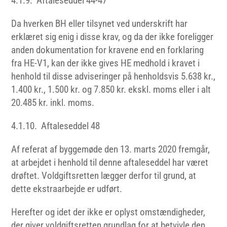
4.1.9. Aftaleseddel 44-47
Da hverken BH eller tilsynet ved underskrift har
erklæret sig enig i disse krav, og da der ikke foreligger
anden dokumentation for kravene end en forklaring
fra HE-V1, kan der ikke gives HE medhold i kravet i
henhold til disse adviseringer på henholdsvis 5.638 kr.,
1.400 kr., 1.500 kr. og 7.850 kr. ekskl. moms eller i alt
20.485 kr. inkl. moms.
4.1.10. Aftaleseddel 48
Af referat af byggemøde den 13. marts 2020 fremgår,
at arbejdet i henhold til denne aftaleseddel har været
drøftet. Voldgiftsretten lægger derfor til grund, at
dette ekstraarbejde er udført.
Herefter og idet der ikke er oplyst omstændigheder,
der giver voldgiftsretten grundlag for at betvivle den