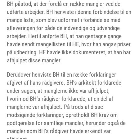
BH påstod, at der forelå en række mangler ved de
udførte arbejder. BH henviste i denne forbindelse til en
mangelliste, som blev udformet i forbindelse med
afleveringen for både de indvendige og udvendige
arbejder. Hertil anførte BH, at han gentagne gange
havde sendt mangellisten til HE, hvor han angav priser
på udbedring. HE havde ikke dokumenteret, at han har
afhjulpet disse mangler.
Derudover henviste BH til en række forklaringer
afgivet af hans rådgivere. BH’s arkitekt forklarede
under sagen, at manglerne ikke var afhjulpet,
hvorimod BH’s rådgiver forklarede, at en del af
manglerne var afhjulpet. På trods af disse
modsigende forklaringer, opretholdt BH krav om
godtgørelse for samtlige mangler, herunder også de
mangler som BH’s rådgiver havde erkendt var