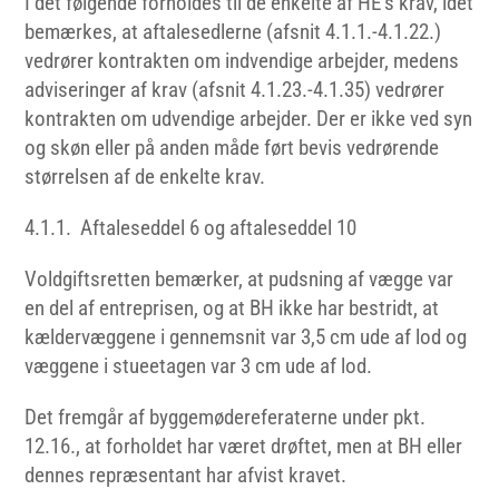
I det følgende forholdes til de enkelte af HE’s krav, idet
bemærkes, at aftalesedlerne (afsnit 4.1.1.-4.1.22.)
vedrører kontrakten om indvendige arbejder, medens
adviseringer af krav (afsnit 4.1.23.-4.1.35) vedrører
kontrakten om udvendige arbejder. Der er ikke ved syn
og skøn eller på anden måde ført bevis vedrørende
størrelsen af de enkelte krav.
4.1.1. Aftaleseddel 6 og aftaleseddel 10
Voldgiftsretten bemærker, at pudsning af vægge var
en del af entreprisen, og at BH ikke har bestridt, at
kældervæggene i gennemsnit var 3,5 cm ude af lod og
væggene i stueetagen var 3 cm ude af lod.
Det fremgår af byggemødereferaterne under pkt.
12.16., at forholdet har været drøftet, men at BH eller
dennes repræsentant har afvist kravet.