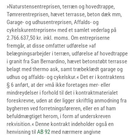
»Naturstensentreprisen, terræn og hovedtrappe,
Tømrerentreprisen, hævet terrasse, beton dæk mm,
Garage- og udhusentreprisen, Affalds- og
cykelskurentreprisen« med et samlet vederlag på
2.766.637,50 kr. inkl. moms. Om entrepriserne
fremgår, at disse omfatter udførelse »af
belægningsarbejder i terræn, udførelse af hovedtrappe
i granit fra San Bernardino, hævet betonstøbt terrasse
belagt med thermo ask, samt træbeklædt garage og
udhus og affalds- og cykelskur.« Det er i kontraktens
§ 6 anført, at der »må ikke foretages mer- eller
mindreydelser i forhold til det i kontraktmaterialet
foreskrevne, uden at der ligger skriftlig anmodning fra
bygherren ved forretningsføreren, eller en af ham
befuldmægtiget herom, i form af underskreven
rekvisition.« Denne kontrakt indeholder også en
henvisning til
AB 92
med nærmere angivne