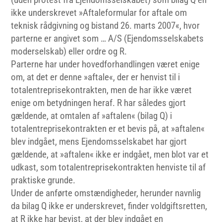
ikke underskrevet »Aftaleformular for aftale om
teknisk rådgivning og bistand 26. marts 2007«, hvor
parterne er angivet som … A/S (Ejendomsselskabets
moderselskab) eller ordre og R.
Parterne har under hovedforhandlingen været enige
om, at det er denne »aftale«, der er henvist til i
totalentreprisekontrakten, men de har ikke været
enige om betydningen heraf. R har således gjort
gældende, at omtalen af »aftalen« (bilag Q) i
totalentreprisekontrakten er et bevis på, at »aftalen«
blev indgået, mens Ejendomsselskabet har gjort
gældende, at »aftalen« ikke er indgået, men blot var et
udkast, som totalentreprisekontrakten henviste til af
praktiske grunde.
Under de anførte omstændigheder, herunder navnlig
da bilag Q ikke er underskrevet, finder voldgiftsretten,
at R ikke har bevist, at der blev indgået en