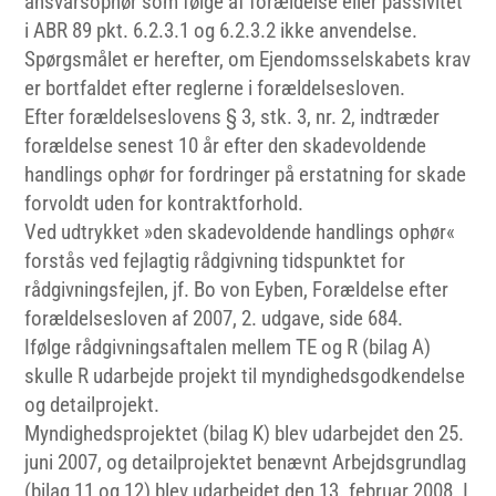
ansvarsophør som følge af forældelse eller passivitet
i ABR 89 pkt. 6.2.3.1 og 6.2.3.2 ikke anvendelse.
Spørgsmålet er herefter, om Ejendomsselskabets krav
er bortfaldet efter reglerne i forældelsesloven.
Efter forældelseslovens § 3, stk. 3, nr. 2, indtræder
forældelse senest 10 år efter den skadevoldende
handlings ophør for fordringer på erstatning for skade
forvoldt uden for kontraktforhold.
Ved udtrykket »den skadevoldende handlings ophør«
forstås ved fejlagtig rådgivning tidspunktet for
rådgivningsfejlen, jf. Bo von Eyben, Forældelse efter
forældelsesloven af 2007, 2. udgave, side 684.
Ifølge rådgivningsaftalen mellem TE og R (bilag A)
skulle R udarbejde projekt til myndighedsgodkendelse
og detailprojekt.
Myndighedsprojektet (bilag K) blev udarbejdet den 25.
juni 2007, og detailprojektet benævnt Arbejdsgrundlag
(bilag 11 og 12) blev udarbejdet den 13. februar 2008. I