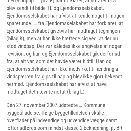
med vindpap. … (fra R) har forklaret, at notatet bl.a.
blev sendt til både TE og Ejendomsselskabet.
Ejendomsselskabet har afvist at kende noget til nogen
sparerunde. … fra Ejendomsselskabet har forklaret, at
Ejendomsselskabet givetvis har modtaget tegningen
(bilag K), men at han ikke hæftede sig ved, at der nu
stod vindpap. Der var således ikke angivelse af nogen
revision, og han og Ejendomsselskabet gik derfor ud
fra, at alt var, som det havde været hidtil. Han og
Ejendomsselskabet har ikke medvirket til ændring af
vindspærren fra gips til pap og blev ikke gjort bekendt
hermed. Ejendomsselskabet har afvist at have
modtaget det nævnte notat (bilag L).
Den 27. november 2007 udstedte … Kommune
byggetilladelse. Ifølge byggetilladelsen skulle
overflader på indvendige og udvendige vægge samt
lofter udføres som mindst klasse 2 beklædning, jf. BR-