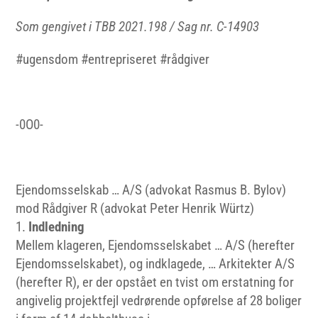
Som gengivet i TBB 2021.198 / Sag nr. C-14903
#ugensdom #entrepriseret #rådgiver
-0O0-
Ejendomsselskab … A/S (advokat Rasmus B. Bylov)
mod Rådgiver R (advokat Peter Henrik Würtz)
1.
Indledning
Mellem klageren, Ejendomsselskabet … A/S (herefter
Ejendomsselskabet), og indklagede, … Arkitekter A/S
(herefter R), er der opstået en tvist om erstatning for
angivelig projektfejl vedrørende opførelse af 28 boliger