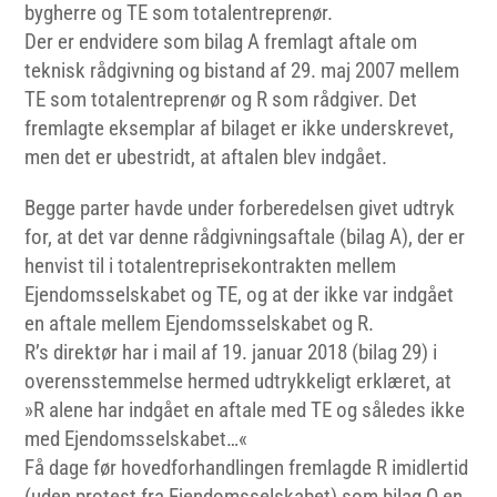
bygherre og TE som totalentreprenør.
Der er endvidere som bilag A fremlagt aftale om
teknisk rådgivning og bistand af 29. maj 2007 mellem
TE som totalentreprenør og R som rådgiver. Det
fremlagte eksemplar af bilaget er ikke underskrevet,
men det er ubestridt, at aftalen blev indgået.
Begge parter havde under forberedelsen givet udtryk
for, at det var denne rådgivningsaftale (bilag A), der er
henvist til i totalentreprisekontrakten mellem
Ejendomsselskabet og TE, og at der ikke var indgået
en aftale mellem Ejendomsselskabet og R.
R’s direktør har i mail af 19. januar 2018 (bilag 29) i
overensstemmelse hermed udtrykkeligt erklæret, at
»R alene har indgået en aftale med TE og således ikke
med Ejendomsselskabet…«
Få dage før hovedforhandlingen fremlagde R imidlertid
(uden protest fra Ejendomsselskabet) som bilag Q en