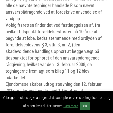
alle de nævnte tegninger handlede R som nævnt
ansvarspådragende ved at foreskrive anvendelse af
vindpap.
Voldgiftsretten finder det ved fastlæggelsen af, fra
hvilket tidspunkt forældelsesfristen på 10 år skal
begynde at løbe, bedst stemmende med ordlyden af
forældelseslovens § 3, stk. 3, nr. 2, (den
skadevoldende handlings ophør) at lægge vægt på
tidspunktet for ophøret af den ansvarspådragende
rådgivning, hvilket var den 13. februar 2008, da
tegningerne fremlagt som bilag 11 og 12 blev
udarbejdet.
Ejendomsselskabet udtog stævning den 12. februar
2018 og dermed mindre end 10 år efter, at
forældelsesfristen var begyndt at løbe.
Vi bruger cookies og vi antager, at du accepterer vores betingelser for brug
af siden, hvis du fortsætter.
Læs mere
OK
Efter forældelseslovens § 20, stk. 1, blev forældelsen