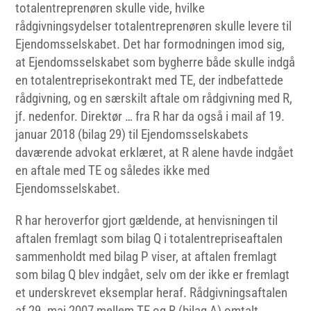
totalentreprenøren skulle vide, hvilke
rådgivningsydelser totalentreprenøren skulle levere til
Ejendomsselskabet. Det har formodningen imod sig,
at Ejendomsselskabet som bygherre både skulle indgå
en totalentreprisekontrakt med TE, der indbefattede
rådgivning, og en særskilt aftale om rådgivning med R,
jf. nedenfor. Direktør … fra R har da også i mail af 19.
januar 2018 (bilag 29) til Ejendomsselskabets
daværende advokat erklæret, at R alene havde indgået
en aftale med TE og således ikke med
Ejendomsselskabet.
R har heroverfor gjort gældende, at henvisningen til
aftalen fremlagt som bilag Q i totalentrepriseaftalen
sammenholdt med bilag P viser, at aftalen fremlagt
som bilag Q blev indgået, selv om der ikke er fremlagt
et underskrevet eksemplar heraf. Rådgivningsaftalen
af 29. maj 2007 mellem TE og R (bilag A) omtalt