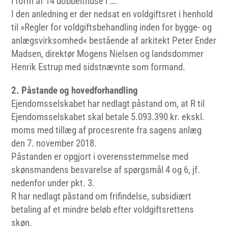
i form af 14 dobbelthuse i ….
I den anledning er der nedsat en voldgiftsret i henhold
til »Regler for voldgiftsbehandling inden for bygge- og
anlægsvirksomhed« bestående af arkitekt Peter Ender
Madsen, direktør Mogens Nielsen og landsdommer
Henrik Estrup med sidstnævnte som formand.
2. Påstande og hovedforhandling
Ejendomsselskabet har nedlagt påstand om, at R til
Ejendomsselskabet skal betale 5.093.390 kr. ekskl.
moms med tillæg af procesrente fra sagens anlæg
den 7. november 2018.
Påstanden er opgjort i overensstemmelse med
skønsmandens besvarelse af spørgsmål 4 og 6, jf.
nedenfor under pkt. 3.
R har nedlagt påstand om frifindelse, subsidiært
betaling af et mindre beløb efter voldgiftsrettens
skøn.