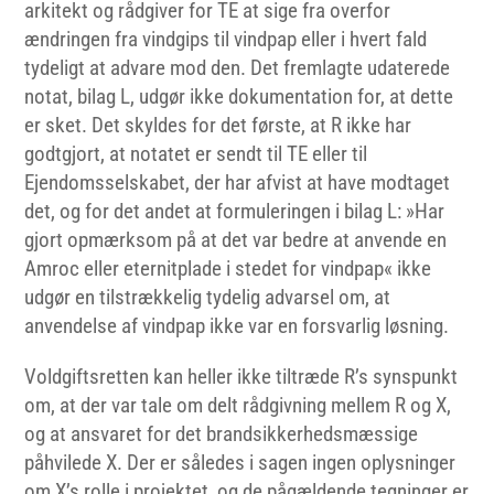
arkitekt og rådgiver for TE at sige fra overfor
ændringen fra vindgips til vindpap eller i hvert fald
tydeligt at advare mod den. Det fremlagte udaterede
notat, bilag L, udgør ikke dokumentation for, at dette
er sket. Det skyldes for det første, at R ikke har
godtgjort, at notatet er sendt til TE eller til
Ejendomsselskabet, der har afvist at have modtaget
det, og for det andet at formuleringen i bilag L: »Har
gjort opmærksom på at det var bedre at anvende en
Amroc eller eternitplade i stedet for vindpap« ikke
udgør en tilstrækkelig tydelig advarsel om, at
anvendelse af vindpap ikke var en forsvarlig løsning.
Voldgiftsretten kan heller ikke tiltræde R’s synspunkt
om, at der var tale om delt rådgivning mellem R og X,
og at ansvaret for det brandsikkerhedsmæssige
påhvilede X. Der er således i sagen ingen oplysninger
om X’s rolle i projektet, og de pågældende tegninger er