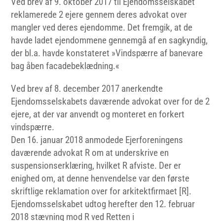
Ved brev af 9. oktober 2017 til Ejendomsselskabet
reklamerede 2 ejere gennem deres advokat over
mangler ved deres ejendomme. Det fremgik, at de
havde ladet ejendommene gennemgå af en sagkyndig,
der bl.a. havde konstateret »Vindspærre af banevare
bag åben facadebeklædning.«
Ved brev af 8. december 2017 anerkendte
Ejendomsselskabets daværende advokat over for de 2
ejere, at der var anvendt og monteret en forkert
vindspærre.
Den 16. januar 2018 anmodede Ejerforeningens
daværende advokat R om at underskrive en
suspensionserklæring, hvilket R afviste. Der er
enighed om, at denne henvendelse var den første
skriftlige reklamation over for arkitektfirmaet [R].
Ejendomsselskabet udtog herefter den 12. februar
2018 stævning mod R ved Retten i