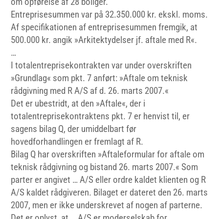
om opførelse af 28 boliger.
Entreprisesummen var på 32.350.000 kr. ekskl. moms.
Af specifikationen af entreprisesummen fremgik, at
500.000 kr. angik »Arkitektydelser jf. aftale med R«.
…
I totalentreprisekontrakten var under overskriften
»Grundlag« som pkt. 7 anført: »Aftale om teknisk
rådgivning med R A/S af d. 26. marts 2007.«
Det er ubestridt, at den »Aftale«, der i
totalentreprisekontraktens pkt. 7 er henvist til, er
sagens bilag Q, der umiddelbart før
hovedforhandlingen er fremlagt af R.
Bilag Q har overskriften »Aftaleformular for aftale om
teknisk rådgivning og bistand 26. marts 2007.« Som
parter er angivet … A/S eller ordre kaldet klienten og R
A/S kaldet rådgiveren. Bilaget er dateret den 26. marts
2007, men er ikke underskrevet af nogen af parterne.
Det er oplyst, at … A/S er moderselskab for