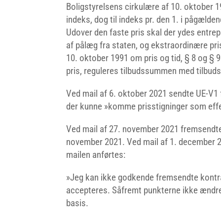
Boligstyrelsens cirkulære af 10. oktober 
indeks, dog til indeks pr. den 1. i pågæld
Udover den faste pris skal der ydes entre
af pålæg fra staten, og ekstraordinære pris
10. oktober 1991 om pris og tid, § 8 og § 9
pris, reguleres tilbudssummen med tilbu
Ved mail af 6. oktober 2021 sendte UE-V1 fr
der kunne »komme prisstigninger som effek
Ved mail af 27. november 2021 fremsendte
november 2021. Ved mail af 1. december 202
mailen anførtes:
»Jeg kan ikke godkende fremsendte kontr
accepteres. Såfremt punkterne ikke ændres e
basis.