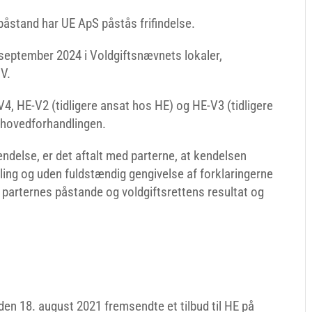
påstand har UE ApS påstås frifindelse.
september 2024 i Voldgiftsnævnets lokaler,
 V.
 V4, HE-V2 (tidligere ansat hos HE) og HE-V3 (tidligere
r hovedforhandlingen.
endelse, er det aftalt med parterne, at kendelsen
ing og uden fuldstændig gengivelse af forklaringerne
parternes påstande og voldgiftsrettens resultat og
en 18. august 2021 fremsendte et tilbud til HE på