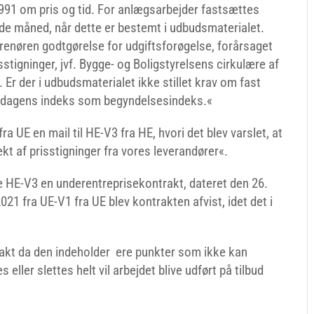
1991 om pris og tid. For anlægsarbejder fastsættes
ende måned, når dette er bestemt i udbudsmaterialet.
prenøren godtgørelse for udgiftsforøgelse, forårsaget
stigninger, jvf. Bygge- og Boligstyrelsens cirkulære af
. Er der i udbudsmaterialet ikke stillet krav om fast
dsdagens indeks som begyndelsesindeks.«
a UE en mail til HE-V3 fra HE, hvori det blev varslet, at
t af prisstigninger fra vores leverandører«.
 HE-V3 en underentreprisekontrakt, dateret den 26.
1 fra UE-V1 fra UE blev kontrakten afvist, idet det i
akt da den indeholder ere punkter som ikke kan
ller slettes helt vil arbejdet blive udført på tilbud