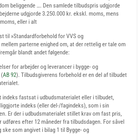
ndom beliggende …. Den samlede tilbudspris udgjorde
rbejderne udgjorde 3.250.000 kr. ekskl. moms, mens
moms, eller i alt
ist til »Standardforbehold for VVS og
r mellem parterne enighed om, at der rettelig er tale om
remgår blandt andet følgende:
elser for arbejder og leverancer i bygge- og
 (
AB 92
). Tilbudsgiverens forbehold er en del af tilbudet
terialet.
indeks fastsat i udbudsmaterialet eller i tilbudet,
ggjorte indeks (eller del-/fagindeks), som i sin
n. Er der i udbudsmaterialet stillet krav om fast pris,
er udføres efter 12 måneder fra tilbudsdagen. For såvel
ske som angivet i bilag 1 til Bygge- og