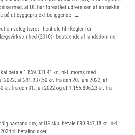
delse med, at UE har forestået udførelsen af en række
HE på et byggeprojekt beliggende i ….
t en voldgiftsret i henhold til »Regler for
 anlægsvirksomhed (2010)« bestående af landsdommer
skal betale 1.869.031,41 kr. inkl. moms med
j 2022, af 291.937,50 kr. fra den 20. juni 2022, af
0 kr. fra den 31. juli 2022 og af 1.156.806,23 kr. fra
ig påstand om, at UE skal betale 890.347,18 kr. inkl.
024 til betaling sker.