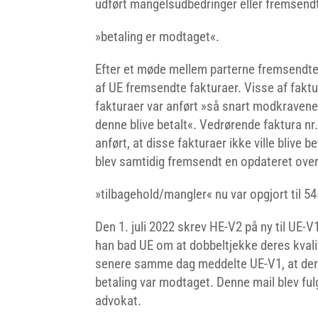
udført mangelsudbedringer eller fremsendt 
»betaling er modtaget«.
Efter et møde mellem parterne fremsendte
af UE fremsendte fakturaer. Visse af fak
fakturaer var anført »så snart modkravene
denne blive betalt«. Vedrørende faktura nr
anført, at disse fakturaer ikke ville blive 
blev samtidig fremsendt en opdateret over
»tilbagehold/mangler« nu var opgjort til 5
Den 1. juli 2022 skrev HE-V2 på ny til UE-
han bad UE om at dobbeltjekke deres kvali
senere samme dag meddelte UE-V1, at der i
betaling var modtaget. Denne mail blev fu
advokat.