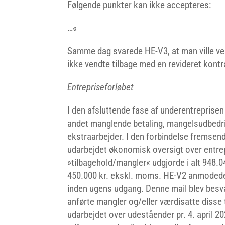
Følgende punkter kan ikke accepteres:
…«
Samme dag svarede HE-V3, at man ville ven
ikke vendte tilbage med en revideret kontr
Entrepriseforløbet
I den afsluttende fase af underentreprise
andet manglende betaling, mangelsudbedri
ekstraarbejder. I den forbindelse fremsend
udarbejdet økonomisk oversigt over entrepr
»tilbagehold/mangler« udgjorde i alt 948.
450.000 kr. ekskl. moms. HE-V2 anmodede
inden ugens udgang. Denne mail blev besvar
anførte mangler og/eller værdisatte disse t
udarbejdet over udeståender pr. 4. april 202