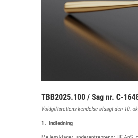
TBB2025.100 / Sag nr. C-164
Voldgiftsrettens kendelse afsagt den 10. o
1. Indledning
Mellem klager, underentreprenør UE ApS, 