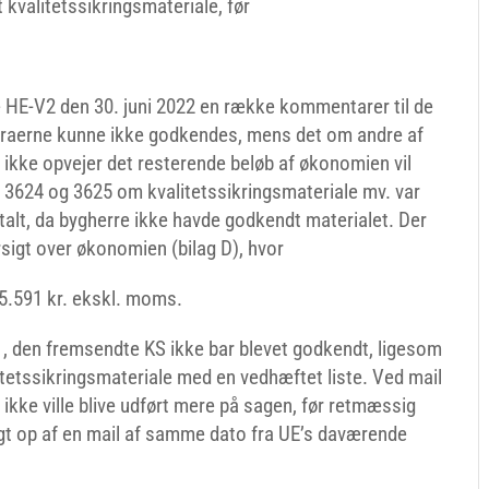
kvalitetssikringsmateriale, før
 HE-V2 den 30. juni 2022 en række kommentarer til de
turaerne kunne ikke godkendes, mens det om andre af
 ikke opvejer det resterende beløb af økonomien vil
. 3624 og 3625 om kvalitetssikringsmateriale mv. var
betalt, da bygherre ikke havde godkendt materialet. Der
sigt over økonomien (bilag D), hvor
45.591 kr. ekskl. moms.
V1, den fremsendte KS ikke bar blevet godkendt, ligesom
tetssikringsmateriale med en vedhæftet liste. Ved mail
kke ville blive udført mere på sagen, før retmæssig
lgt op af en mail af samme dato fra UE’s daværende