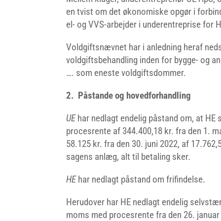
en tvist om det økonomiske opgør i forbin
el- og VVS-arbejder i underentreprise for 
Voldgiftsnævnet har i anledning heraf nedsa
voldgiftsbehandling inden for bygge- og
…. som eneste voldgiftsdommer.
2. Påstande og hovedforhandling
UE
har nedlagt endelig påstand om, at HE 
procesrente af 344.400,18 kr. fra den 1. ma
58.125 kr. fra den 30. juni 2022, af 17.762,5
sagens anlæg, alt til betaling sker.
HE
har nedlagt påstand om frifindelse.
Herudover har HE nedlagt endelig selvstænd
moms med procesrente fra den 26. januar 2