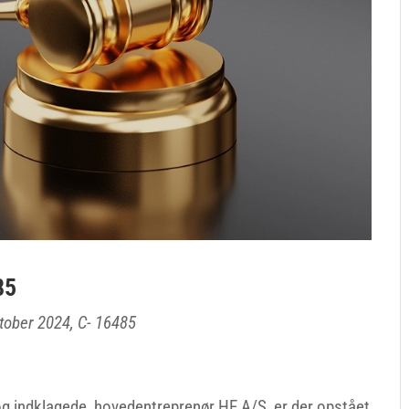
85
ktober 2024, C- 16485
og indklagede, hovedentreprenør HE A/S, er der opstået