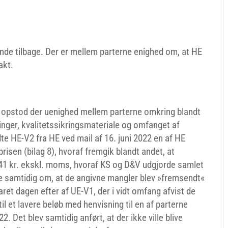
de tilbage. Der er mellem parterne enighed om, at HE
akt.
n opstod der uenighed mellem parterne omkring blandt
nger, kvalitetssikringsmateriale og omfanget af
te HE-V2 fra HE ved mail af 16. juni 2022 en af HE
isen (bilag 8), hvoraf fremgik blandt andet, at
041 kr. ekskl. moms, hvoraf KS og D&V udgjorde samlet
 samtidig om, at de angivne mangler blev »fremsendt«
et dagen efter af UE-V1, der i vidt omfang afvist de
il et lavere beløb med henvisning til en af parterne
2. Det blev samtidig anført, at der ikke ville blive