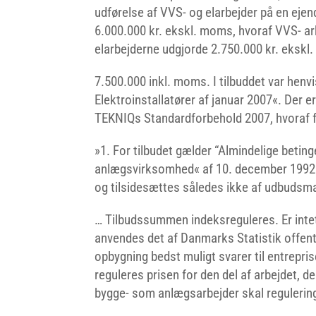
udførelse af VVS- og elarbejder på en eje
6.000.000 kr. ekskl. moms, hvoraf VVS- a
elarbejderne udgjorde 2.750.000 kr. ekskl. 
7.500.000 inkl. moms. I tilbuddet var henv
Elektroinstallatører af januar 2007«. Der e
TEKNIQs Standardforbehold 2007, hvoraf f
»1. For tilbudet gælder “Almindelige beting
anlægsvirksomhed« af 10. december 1992
og tilsidesættes således ikke af udbudsma
… Tilbudssummen indeksreguleres. Er intet 
anvendes det af Danmarks Statistik offentli
opbygning bedst muligt svarer til entreprise
reguleres prisen for den del af arbejdet, d
bygge- som anlægsarbejder skal regulering 