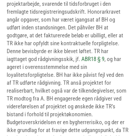
projektarbejde, svarende til tidsforbruget i den
fremlagte tidsregistreringsudskrift. Honorarkravet
angår opgaver, som har været igangsat af BH og
udført inden standsningen. Det påhviler BH at
godtgøre, at det fakturerede beløb er ubilligt, eller at
TR ikke har opfyldt sine kontraktuelle forpligtelse.
Denne bevisbyrde er ikke blevet løftet. TR har
iagttaget god rådgivningsskik, jf.
ABR18 § 9
, og har
ageret i overensstemmelse med sin
loyalitetsforpligtelse. BH har ikke påvist fejl ved den
af TR udførte rådgivning. TR anså projektet for
realiserbart, hvilket også var de tilkendegivelser, som
TR modtog fra A. BH engagerede egen rådgiver ved
videreførelsen af projektet og ønskede ikke TR’s
bistand i forhold til projektøkonomien.
Budgetoverskridelsen er en bygherrerisiko, og der er
ikke grundlag for at fravige dette udgangspunkt, da TR