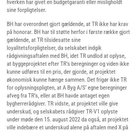
hverken har givet en budgetgaranti eller misligholdt
sine forpligtelser.
BH har overordnet gjort gældende, at TR ikke har krav
på honorar. BH har til støtte herfor i første række gjort
gældende, at TR tilsidesatte sine
loyalitetsforpligtelser, da selskabet indgik
rådgivningsaftalen med BH, idet TR undlod at oplyse,
at byggeprojektet efter TR’s beregninger og viden ikke
kunne udføres til en pris, der gjorde, at projektet
økonomisk kunne hænge sammen. Det frigør ikke TR
for oplysningspligten, at A Byg A/S’ egne beregninger
afveg fra TR’s, eller at BH havde antaget egen
bygherrerådgiver. TR vidste, at projektet ville give
underskud, og selskabets rådgiver TR-V1 oplyste
under møde den 15. august 2022 da også, at projektet
ville indebære et underskud alene på aftalen med X på