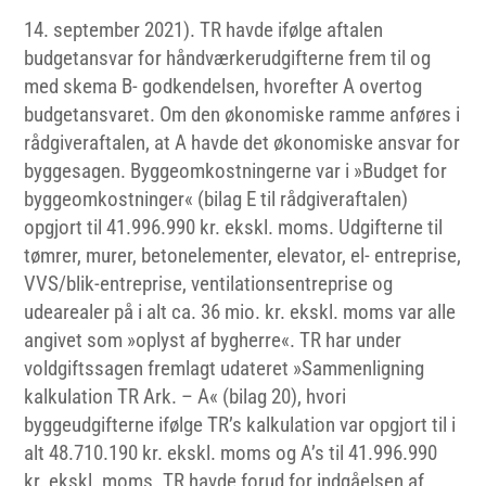
september 2021). TR havde ifølge aftalen
budgetansvar for håndværkerudgifterne frem til og
med skema B- godkendelsen, hvorefter A overtog
budgetansvaret. Om den økonomiske ramme anføres i
rådgiveraftalen, at A havde det økonomiske ansvar for
byggesagen. Byggeomkostningerne var i »Budget for
byggeomkostninger« (bilag E til rådgiveraftalen)
opgjort til 41.996.990 kr. ekskl. moms. Udgifterne til
tømrer, murer, betonelementer, elevator, el- entreprise,
VVS/blik-entreprise, ventilationsentreprise og
udearealer på i alt ca. 36 mio. kr. ekskl. moms var alle
angivet som »oplyst af bygherre«. TR har under
voldgiftssagen fremlagt udateret »Sammenligning
kalkulation TR Ark. – A« (bilag 20), hvori
byggeudgifterne ifølge TR’s kalkulation var opgjort til i
alt 48.710.190 kr. ekskl. moms og A’s til 41.996.990
kr. ekskl. moms. TR havde forud for indgåelsen af