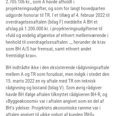
2.705.106 kr., som A havde afholdt i
projekteringsudgifter, og som for langt hovedparten
udgjorde honorar til TR. I et tillæg af 4. februar 2022 til
overdragelsesaftalen (bilag F) meddelte A BH et
afslag på 1.200.000 kr. i projekteringsudgifterne til
»fuld og endelig afgørelse af ethvert mellemværende i
henhold til overdragelsesaftalen …, herunder de krav
som BH A/S har fremsat, samt ethvert andet
fremtidigt krav«.
BH indtrådte ikke i den eksisterende rådgivningsaftale
mellem A og TR som forudsat, men indgik i stedet den
15. marts 2022 en ny aftale med TR om teknisk
rådgivning og bistand (bilag V). Som øvrig rådgiver
havde BH ifølge aftalen tilknyttet rådgiveren BH-R, og
»Byggeøkonomi« var i aftalen angivet som en del af
BH’s ydelser. Projektets økonomiske ramme var i
aftalen angivet til »ikke oplyst af kunden [BH]«,