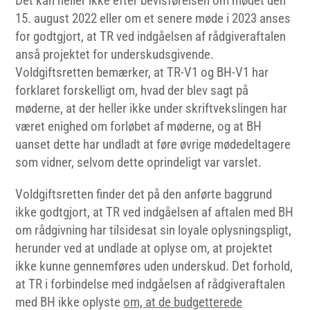
Det kan heller ikke efter bevisførelsen om mødet den
15. august 2022 eller om et senere møde i 2023 anses
for godtgjort, at TR ved indgåelsen af rådgiveraftalen
anså projektet for underskudsgivende.
Voldgiftsretten bemærker, at TR-V1 og BH-V1 har
forklaret forskelligt om, hvad der blev sagt på
møderne, at der heller ikke under skriftvekslingen har
været enighed om forløbet af møderne, og at BH
uanset dette har undladt at føre øvrige mødedeltagere
som vidner, selvom dette oprindeligt var varslet.
Voldgiftsretten finder det på den anførte baggrund
ikke godtgjort, at TR ved indgåelsen af aftalen med BH
om rådgivning har tilsidesat sin loyale oplysningspligt,
herunder ved at undlade at oplyse om, at projektet
ikke kunne gennemføres uden underskud. Det forhold,
at TR i forbindelse med indgåelsen af rådgiveraftalen
med BH ikke oplyste
om, at de budgetterede