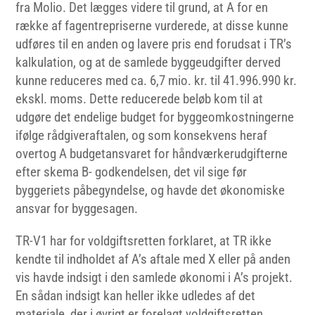
fra Molio. Det lægges videre til grund, at A for en
række af fagentrepriserne vurderede, at disse kunne
udføres til en anden og lavere pris end forudsat i TR’s
kalkulation, og at de samlede byggeudgifter derved
kunne reduceres med ca. 6,7 mio. kr. til 41.996.990 kr.
ekskl. moms. Dette reducerede beløb kom til at
udgøre det endelige budget for byggeomkostningerne
ifølge rådgiveraftalen, og som konsekvens heraf
overtog A budgetansvaret for håndværkerudgifterne
efter skema B- godkendelsen, det vil sige før
byggeriets påbegyndelse, og havde det økonomiske
ansvar for byggesagen.
TR-V1 har for voldgiftsretten forklaret, at TR ikke
kendte til indholdet af A’s aftale med X eller på anden
vis havde indsigt i den samlede økonomi i A’s projekt.
En sådan indsigt kan heller ikke udledes af det
materiale, der i øvrigt er forelagt voldgiftsretten.