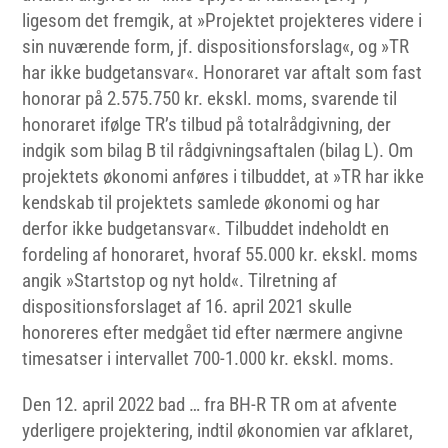
ligesom det fremgik, at »Projektet projekteres videre i
sin nuværende form, jf. dispositionsforslag«, og »TR
har ikke budgetansvar«. Honoraret var aftalt som fast
honorar på 2.575.750 kr. ekskl. moms, svarende til
honoraret ifølge TR’s tilbud på totalrådgivning, der
indgik som bilag B til rådgivningsaftalen (bilag L). Om
projektets økonomi anføres i tilbuddet, at »TR har ikke
kendskab til projektets samlede økonomi og har
derfor ikke budgetansvar«. Tilbuddet indeholdt en
fordeling af honoraret, hvoraf 55.000 kr. ekskl. moms
angik »Startstop og nyt hold«. Tilretning af
dispositionsforslaget af 16. april 2021 skulle
honoreres efter medgået tid efter nærmere angivne
timesatser i intervallet 700-1.000 kr. ekskl. moms.
Den 12. april 2022 bad … fra BH-R TR om at afvente
yderligere projektering, indtil økonomien var afklaret,