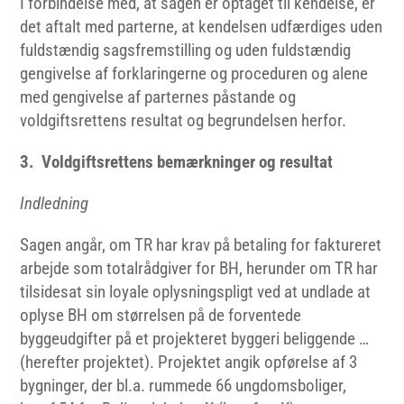
I forbindelse med, at sagen er optaget til kendelse, er
det aftalt med parterne, at kendelsen udfærdiges uden
fuldstændig sagsfremstilling og uden fuldstændig
gengivelse af forklaringerne og proceduren og alene
med gengivelse af parternes påstande og
voldgiftsrettens resultat og begrundelsen herfor.
3. Voldgiftsrettens bemærkninger og resultat
Indledning
Sagen angår, om TR har krav på betaling for faktureret
arbejde som totalrådgiver for BH, herunder om TR har
tilsidesat sin loyale oplysningspligt ved at undlade at
oplyse BH om størrelsen på de forventede
byggeudgifter på et projekteret byggeri beliggende …
(herefter projektet). Projektet angik opførelse af 3
bygninger, der bl.a. rummede 66 ungdomsboliger,