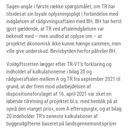
Sagen angår i første række spørgsmålet, om TR har
tilsidesat sin loyale oplysningspligt i forbindelse med
indgåelsen af rådgivningsaftalen med BH. BH har hertil
gjort gældende, at TR ved aftaleindgåelsen var
bekendt med – men undlod at oplyse om – at
projektet økonomisk ikke kunne hænge sammen, men
ville give underskud. Bevisbyrden herfor påhviler BH.
Voldgiftsretten lægger efter TR-V1’s forklaring og
indholdet af kalkulationerne i bilag 20 og
rådgiveraftalen mellem A og TR fra september 2021 til
grund, at der frem mod udarbejdelsen af
dispositionsforslaget af 16. april 2021 var sket en
løbende tilretning af projektet bl.a. med henblik på at
opnå den »target pris«, som A efterspurgte, og at bilag
20 indeholder TR’s seneste kalkulationer af
byggeudgifterne baseret på landsgennemsnitspriser