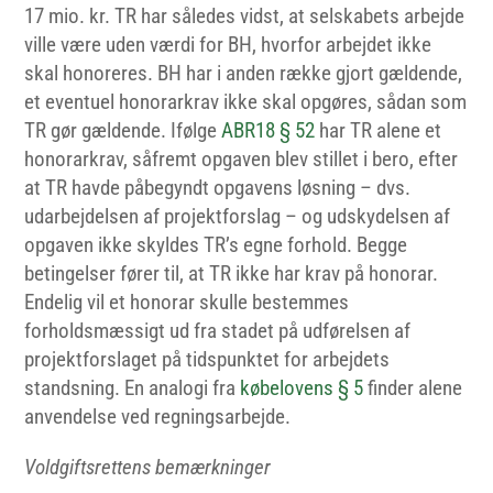
17 mio. kr. TR har således vidst, at selskabets arbejde
ville være uden værdi for BH, hvorfor arbejdet ikke
skal honoreres. BH har i anden række gjort gældende,
et eventuel honorarkrav ikke skal opgøres, sådan som
TR gør gældende. Ifølge
ABR18 § 52
har TR alene et
honorarkrav, såfremt opgaven blev stillet i bero, efter
at TR havde påbegyndt opgavens løsning – dvs.
udarbejdelsen af projektforslag – og udskydelsen af
opgaven ikke skyldes TR’s egne forhold. Begge
betingelser fører til, at TR ikke har krav på honorar.
Endelig vil et honorar skulle bestemmes
forholdsmæssigt ud fra stadet på udførelsen af
projektforslaget på tidspunktet for arbejdets
standsning. En analogi fra
købelovens § 5
finder alene
anvendelse ved regningsarbejde.
Voldgiftsrettens
bemærkninger