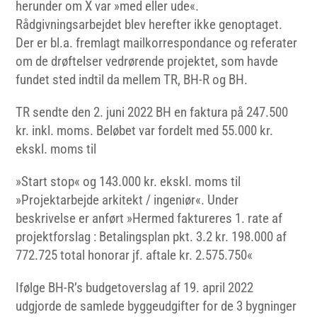
herunder om X var »med eller ude«.
Rådgivningsarbejdet blev herefter ikke genoptaget.
Der er bl.a. fremlagt mailkorrespondance og referater
om de drøftelser vedrørende projektet, som havde
fundet sted indtil da mellem TR, BH-R og BH.
TR sendte den 2. juni 2022 BH en faktura på 247.500
kr. inkl. moms. Beløbet var fordelt med 55.000 kr.
ekskl. moms til
»Start stop« og 143.000 kr. ekskl. moms til
»Projektarbejde arkitekt / ingeniør«. Under
beskrivelse er anført »Hermed faktureres 1. rate af
projektforslag : Betalingsplan pkt. 3.2 kr. 198.000 af
772.725 total honorar jf. aftale kr. 2.575.750«
Ifølge BH-R’s budgetoverslag af 19. april 2022
udgjorde de samlede byggeudgifter for de 3 bygninger