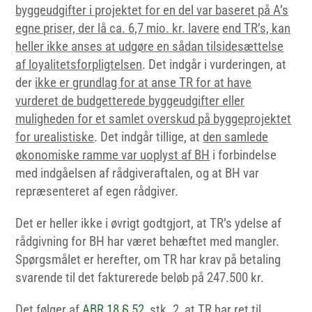
byggeudgifter i projektet for en del var baseret på A’s
egne priser, der lå ca. 6,7 mio. kr. lavere
end TR’s, kan
heller ikke anses at udgøre en sådan tilsidesættelse
af loyalitetsforpligtelsen
. Det indgår i vurderingen, at
der
ikke er grundlag for at anse TR for at have
vurderet de budgetterede byggeudgifter eller
muligheden for et samlet
overskud på byggeprojektet
for urealistiske
. Det indgår tillige, at
den samlede
økonomiske ramme var uoplyst af BH
i forbindelse
med indgåelsen af rådgiveraftalen, og at BH var
repræsenteret af egen rådgiver.
Det er heller ikke i øvrigt godtgjort, at TR’s ydelse af
rådgivning for BH har været behæftet med mangler.
Spørgsmålet er herefter, om TR har krav på betaling
svarende til det fakturerede beløb på 247.500 kr.
Det følger af
ABR 18 § 52
, stk. 2, at TR har ret til