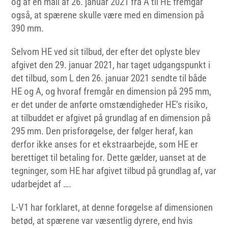
og af en mail af 26. januar 2021 fra A til HE fremgår
også, at spærene skulle være med en dimension på
390 mm.
Selvom HE ved sit tilbud, der efter det oplyste blev
afgivet den 29. januar 2021, har taget udgangspunkt i
det tilbud, som L den 26. januar 2021 sendte til både
HE og A, og hvoraf fremgår en dimension på 295 mm,
er det under de anførte omstændigheder HE’s risiko,
at tilbuddet er afgivet på grundlag af en dimension på
295 mm. Den prisforøgelse, der følger heraf, kan
derfor ikke anses for et ekstraarbejde, som HE er
berettiget til betaling for. Dette gælder, uanset at de
tegninger, som HE har afgivet tilbud på grundlag af, var
udarbejdet af ….
L-V1 har forklaret, at denne forøgelse af dimensionen
betød, at spærene var væsentlig dyrere, end hvis