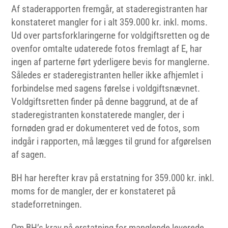
Af staderapporten fremgår, at staderegistranten har
konstateret mangler for i alt 359.000 kr. inkl. moms.
Ud over partsforklaringerne for voldgiftsretten og de
ovenfor omtalte udaterede fotos fremlagt af E, har
ingen af parterne ført yderligere bevis for manglerne.
Således er staderegistranten heller ikke afhjemlet i
forbindelse med sagens førelse i voldgiftsnævnet.
Voldgiftsretten finder på denne baggrund, at de af
staderegistranten konstaterede mangler, der i
fornøden grad er dokumenteret ved de fotos, som
indgår i rapporten, må lægges til grund for afgørelsen
af sagen.
BH har herefter krav på erstatning for 359.000 kr. inkl.
moms for de mangler, der er konstateret på
stadeforretningen.
Om BH’s krav på erstatning for manglende leverede