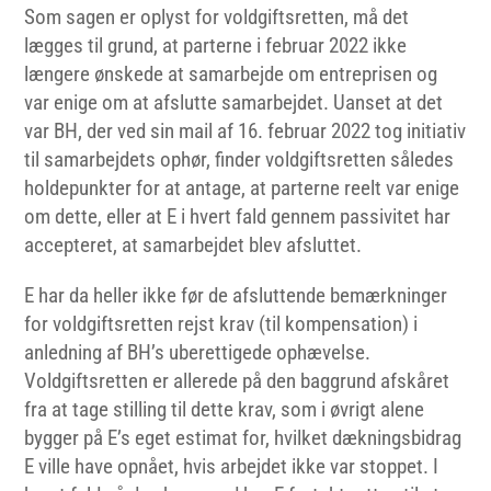
Som sagen er oplyst for voldgiftsretten, må det
lægges til grund, at parterne i februar 2022 ikke
længere ønskede at samarbejde om entreprisen og
var enige om at afslutte samarbejdet. Uanset at det
var BH, der ved sin mail af 16. februar 2022 tog initiativ
til samarbejdets ophør, finder voldgiftsretten således
holdepunkter for at antage, at parterne reelt var enige
om dette, eller at E i hvert fald gennem passivitet har
accepteret, at samarbejdet blev afsluttet.
E har da heller ikke før de afsluttende bemærkninger
for voldgiftsretten rejst krav (til kompensation) i
anledning af BH’s uberettigede ophævelse.
Voldgiftsretten er allerede på den baggrund afskåret
fra at tage stilling til dette krav, som i øvrigt alene
bygger på E’s eget estimat for, hvilket dækningsbidrag
E ville have opnået, hvis arbejdet ikke var stoppet. I