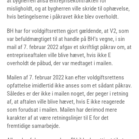
at bygherren anså entreprisekontrakten for
misligholdt, og at bygherren ville skride til ophævelse,
hvis betingelserne i påkravet ikke blev overholdt.
BH har for voldgiftsretten gjort gældende, at V2, som
var befuldmægtiget til at handle på BH’s vegne, i sin
mail af 7. februar 2022 afgav et skriftligt påkrav om, at
entrepriseaftalen ville blive hævet, hvis ikke E
overholdt de påbud, der var medtaget i mailen.
Mailen af 7. februar 2022 kan efter voldgiftsrettens
opfattelse imidlertid ikke anses som et sådant påkrav.
Således er der ikke i mailen noget, der peger i retning
af, at aftalen ville blive hævet, hvis E ikke reagerede
som forudsat i mailen. Mailen har derimod mere
karakter af at være retningslinjer til E for det
fremtidige samarbejde.