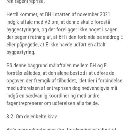
ren fagentreprise.
Hertil kommer, at BH i starten af november 2021
indgik aftale med V2 om, at denne skulle forestå
byggestyringen, og der foreligger ikke noget i sagen,
der peger i retning af, at BH i den forbindelse inddrog E
eller påpegede, at E ikke havde udført en aftalt
byggestyring.
På denne baggrund må aftalen mellem BH og E
forstås således, at den alene bestod i at udføre de
opgaver, der fremgik af tilbuddet, idet der i forbindelse
med udførelsen af entreprisen dog nødvendigvis må
indgå en sædvanlig koordinering med andre
fagentreprenører om udførelsen af arbejde.
3.2. Om de enkelte krav
BH’s meromkostninger ifm. færdiggørelse udført af