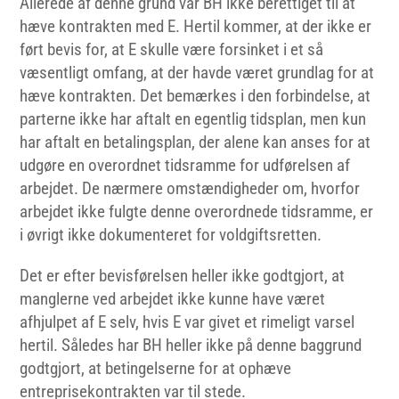
Allerede af denne grund var BH ikke berettiget til at
hæve kontrakten med E. Hertil kommer, at der ikke er
ført bevis for, at E skulle være forsinket i et så
væsentligt omfang, at der havde været grundlag for at
hæve kontrakten. Det bemærkes i den forbindelse, at
parterne ikke har aftalt en egentlig tidsplan, men kun
har aftalt en betalingsplan, der alene kan anses for at
udgøre en overordnet tidsramme for udførelsen af
arbejdet. De nærmere omstændigheder om, hvorfor
arbejdet ikke fulgte denne overordnede tidsramme, er
i øvrigt ikke dokumenteret for voldgiftsretten.
Det er efter bevisførelsen heller ikke godtgjort, at
manglerne ved arbejdet ikke kunne have været
afhjulpet af E selv, hvis E var givet et rimeligt varsel
hertil. Således har BH heller ikke på denne baggrund
godtgjort, at betingelserne for at ophæve
entreprisekontrakten var til stede.