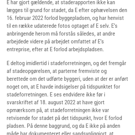
E har gjort gældende, at staderapporten ikke kan
lægges til grund for stadet, da E efter ophævelsen den
16. februar 2022 forlod byggepladsen, og har henvist
til en række udaterede fotos optaget af E selv. E’s
anbringende herom må forstås således, at andre
arbejdede videre på arbejdet omfattet af E’s
entreprise, efter at E forlod arbejdspladsen.
E deltog imidlertid i stadeforretningen, og det fremgår
af stadeopgørelsen, at parterne fremviste og
berettede om det udførte byggeri, uden at der er anført
noget om, at E havde indsigelser på tidspunktet for
stadeforretningen. E ses endvidere ikke før i
svarskriftet af 18. august 2022 at have gjort
opmærksom på, at stadeforretningen ikke var
retvisende for stadet på det tidspunkt, hvor E forlod
pladsen. På denne baggrund, og da E ikke på anden
måde har dokumenteret eller sandsynliggjort, at