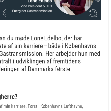
an du møde Lone Edelbo, der har
te af sin karriere – både i Københavns
t Gastransmission. Her arbejder hun med
ntralt i udviklingen af fremtidens
leringen af Danmarks første
gherre?
f min karriere. Først i Københavns Lufthavne,