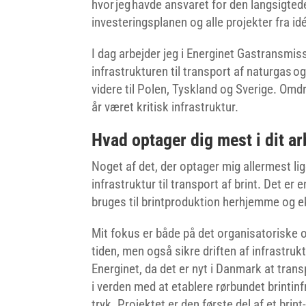
hvor jeg havde ansvaret for den langsigted
investeringsplanen og alle projekter fra idé
I dag arbejder jeg i Energinet Gastransmiss
infrastrukturen til transport af naturgas 
videre til Polen, Tyskland og Sverige. Om
år været kritisk infrastruktur.
Hvad optager dig mest i dit ar
Noget af det, der optager mig allermest lige 
infrastruktur til transport af brint. Det e
bruges til brintproduktion herhjemme og e
Mit fokus er både på det organisatoriske og
tiden, men også sikre driften af infrastruk
Energinet, da det er nyt i Danmark at trans
i verden med at etablere rørbundet brintinfr
tryk. Projektet er den første del af et bri