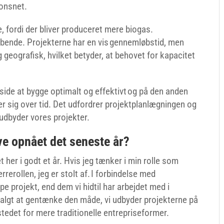
ionsnet.
ne, fordi der bliver produceret mere biogas.
øbende. Projekterne har en vis gennemløbstid, men
 geografisk, hvilket betyder, at behovet for kapacitet
ide at bygge optimalt og effektivt og på den anden
er sig over tid. Det udfordrer projektplanlægningen og
og udbyder vores projekter.
ve opnået det seneste år?
t her i godt et år. Hvis jeg tænker i min rolle som
rrerollen, jeg er stolt af. I forbindelse med
pe projekt, end dem vi hidtil har arbejdet med i
valgt at gentænke den måde, vi udbyder projekterne på
edet for mere traditionelle entrepriseformer.