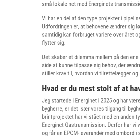
små lokale net med Energinets transmiss
Vi har en del af den type projekter i pipeli
Udfordringen er, at behovene ændrer sig l
samtidig kan forbruget variere over året og
flytter sig.
Det skaber et dilemma mellem på den ene s
side at kunne tilpasse sig behov, der ændr
stiller krav til, hvordan vi tilrettelægger 
Hvad er du mest stolt af at ha
Jeg startede i Energinet i 2025 og har være
bygherre, er det især vores tilgang til byghe
brintprojektet har vi stået med en anden ty
Energinet Gastransmission. Derfor har vi 
og får en EPCM-leverandør med ombord i st