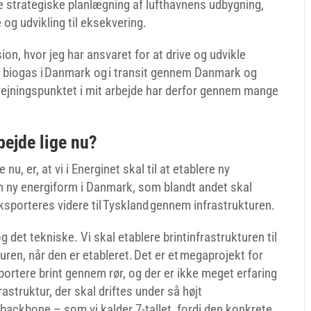
e strategiske planlægning af lufthavnens udbygning,
 og udvikling til eksekvering.
ion, hvor jeg har ansvaret for at drive og udvikle
og biogas i Danmark og i transit gennem Danmark og
drejningspunktet i mit arbejde har derfor gennem mange
bejde lige nu?
nu, er, at vi i Energinet skal til at etablere ny
r en ny energiform i Danmark, som blandt andet skal
ksporteres videre til Tyskland gennem infrastrukturen.
 det tekniske. Vi skal etablere brintinfrastrukturen til
turen, når den er etableret. Det er et megaprojekt for
portere brint gennem rør, og der er ikke meget erfaring
astruktur, der skal driftes under så højt
nt-backbone – som vi kalder 7-tallet, fordi den konkrete