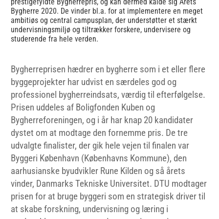
prestigefyldte Bygherrepris, og kan dermed kalde sig Årets
Bygherre 2020. De vinder bl.a. for at implementere en meget
ambitiøs og central campusplan, der understøtter et stærkt
undervisningsmiljø og tiltrækker forskere, undervisere og
studerende fra hele verden.
Bygherreprisen hædrer en bygherre som i et eller flere
byggeprojekter har udvist en særdeles god og
professionel bygherreindsats, værdig til efterfølgelse.
Prisen uddeles af Boligfonden Kuben og
Bygherreforeningen, og i år har knap 20 kandidater
dystet om at modtage den fornemme pris. De tre
udvalgte finalister, der gik hele vejen til finalen var
Byggeri København (Københavns Kommune), den
aarhusianske byudvikler Rune Kilden og så årets
vinder, Danmarks Tekniske Universitet. DTU modtager
prisen for at bruge byggeri som en strategisk driver til
at skabe forskning, undervisning og læring i