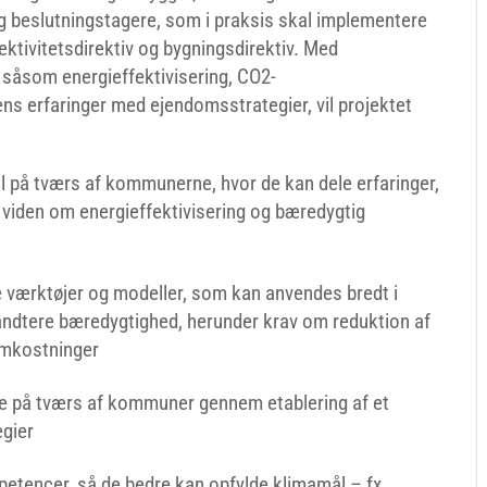
g beslutningstagere, som i praksis skal implementere
ektivitetsdirektiv og bygningsdirektiv. Med
, såsom energieffektivisering, CO2-
s erfaringer med ejendomsstrategier, vil projektet
 på tværs af kommunerne, hvor de kan dele erfaringer,
 viden om energieffektivisering og bæredygtig
 værktøjer og modeller, som kan anvendes bredt i
åndtere bæredygtighed, herunder krav om reduktion af
omkostninger
e på tværs af kommuner gennem etablering af et
egier
tencer, så de bedre kan opfylde klimamål – fx