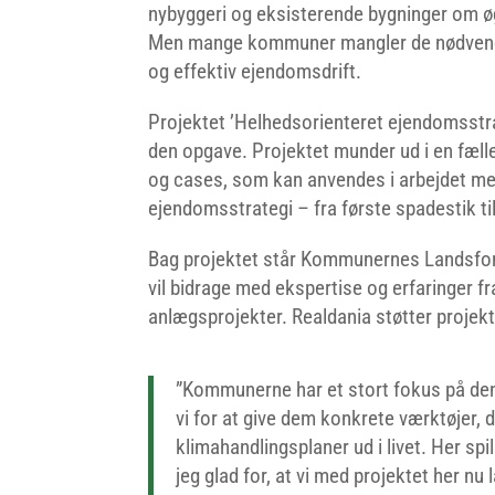
nybyggeri og eksisterende bygninger om ø
Men mange kommuner mangler de nødvend
og effektiv ejendomsdrift.
Projektet ’Helhedsorienteret ejendomsstra
den opgave. Projektet munder ud i en fæl
og cases, som kan anvendes i arbejdet med
ejendomsstrategi – fra første spadestik til 
Bag projektet står Kommunernes Landsfor
vil bidrage med ekspertise og erfaringer f
anlægsprojekter.
Realdania støtter projek
”Kommunerne har et stort fokus på den
vi for at give dem konkrete værktøjer, d
klimahandlingsplaner ud i livet. Her spi
jeg glad for, at vi med projektet her nu