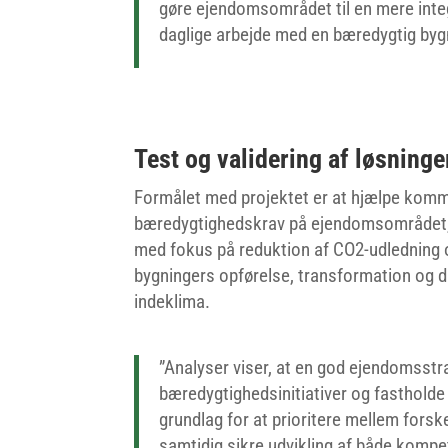
gøre ejendomsområdet til en mere inte
daglige arbejde med en bæredygtig bygni
Test og validering af løsninge
Formålet med projektet er at hjælpe ko
bæredygtighedskrav på ejendomsområdet, 
med fokus på reduktion af CO2-udledning 
bygningers opførelse, transformation og d
indeklima.
”Analyser viser, at en god ejendomsstr
bæredygtighedsinitiativer og fastholde
grundlag for at prioritere mellem fors
samtidig sikre udvikling af både kompe