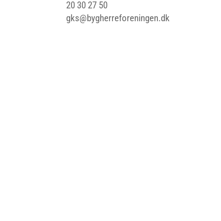
20 30 27 50
gks@bygherreforeningen.dk