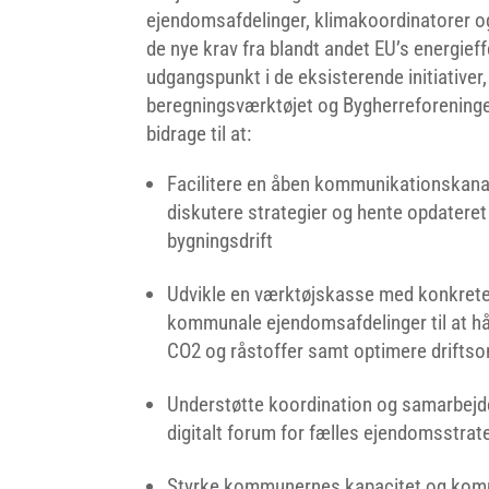
ejendomsafdelinger, klimakoordinatorer o
de nye krav fra blandt andet EU’s energieff
udgangspunkt i de eksisterende initiativer
beregningsværktøjet og Bygherreforeningen
bidrage til at:
Facilitere en åben kommunikationskanal
diskutere strategier og hente opdateret
bygningsdrift
Udvikle en værktøjskasse med konkrete
kommunale ejendomsafdelinger til at h
CO2 og råstoffer samt optimere drifts
Understøtte koordination og samarbejd
digitalt forum for fælles ejendomsstrat
Styrke kommunernes kapacitet og kompe