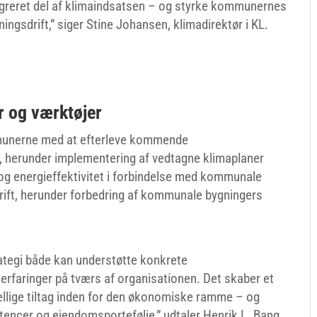
greret del af klimaindsatsen – og styrke kommunernes
ngsdrift,” siger Stine Johansen, klimadirektør i KL.
r og værktøjer
mmunerne med at efterleve kommende
herunder implementering af vedtagne klimaplaner
og energieffektivitet i forbindelse med kommunale
rift, herunder forbedring af kommunale bygningers
ategi både kan understøtte konkrete
 erfaringer på tværs af organisationen. Det skaber et
kellige tiltag inden for den økonomiske ramme – og
tencer og ejendomsportefølje,” udtaler Henrik L. Bang,