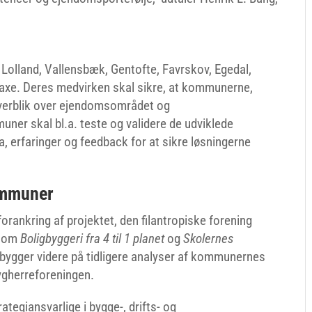
 Lolland, Vallensbæk, Gentofte, Favrskov, Egedal,
saxe. Deres medvirken skal sikre, at kommunerne,
overblik over ejendomsområdet og
ner skal bl.a. teste og validere de udviklede
, erfaringer og feedback for at sikre løsningerne
kommuner
orankring af projektet, den filantropiske forening
 som
Boligbyggeri fra 4 til 1 planet
og
Skolernes
t bygger videre på tidligere analyser af kommunernes
ygherreforeningen.
tegiansvarlige i bygge-, drifts- og