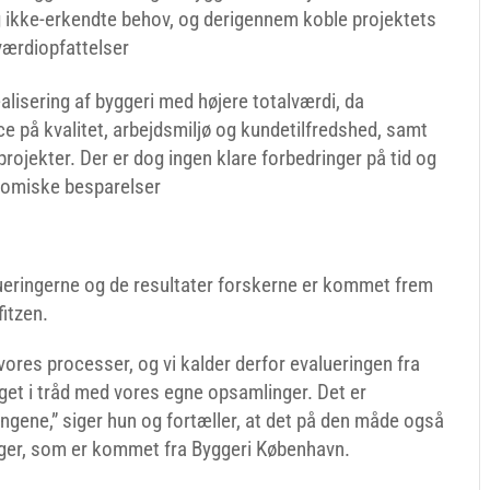
 ikke-erkendte behov, og derigennem koble projektets
værdiopfattelser
alisering af byggeri med højere totalværdi, da
 på kvalitet, arbejdsmiljø og kundetilfredshed, samt
ojekter. Der er dog ingen klare forbedringer på tid og
nomiske besparelser
ueringerne og de resultater forskerne er kommet frem
fitzen.
å vores processer, og vi kalder derfor evalueringen fra
t i tråd med vores egne opsamlinger. Det er
ingene,” siger hun og fortæller, at det på den måde også
nger, som er kommet fra Byggeri København.