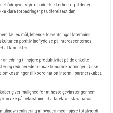
ne både giver større budgetsikkerhed, og at der er
ikke klare forbedringer på udførelsestiden.
:
nnem fælles mål, løbende forventningsafstemning,
kultur en positiv indflydelse på interessenternes
t af konflikter.
r anledning til højere produktivitet på de enkelte
ekter og reducerede transaktionsomkostninger. Disse
omkostninger til koordination internt i partnerskabet.
skaber giver mulighed for at høste gevinster gennem
og kan ske på bekostning af arkitektonisk variation.
muliggør realisering af byggeri med højere totalværdi