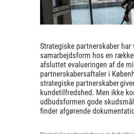
Strategiske partnerskaber ha
samarbejdsform hos en række a
afsluttet evalueringen af de mi
partnerskabersaftaler i Købe
strategiske partnerskaber giv
kundetilfredshed. Men ikke kor
udbudsformen gode skudsmål f
finder afgørende dokumentati