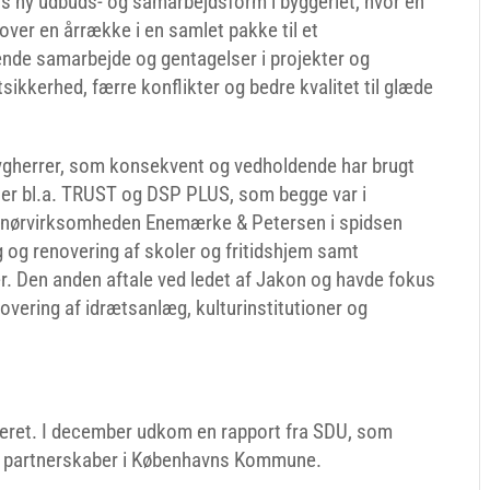
is ny udbuds- og samarbejdsform i byggeriet, hvor en
over en årrække i en samlet pakke til et
ende samarbejde og gentagelser i projekter og
sikkerhed, færre konflikter og bedre kvalitet til glæde
gherrer, som konsekvent og vedholdende har brugt
e er bl.a. TRUST og DSP PLUS, som begge var i
renørvirksomheden Enemærke & Petersen i spidsen
 og renovering af skoler og fritidshjem samt
er. Den anden aftale ved ledet af Jakon og havde fokus
overing af idrætsanlæg, kulturinstitutioner og
eret. I december udkom en rapport fra SDU, som
ke partnerskaber i Københavns Kommune.