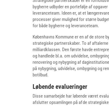
Strategiske partnerskaber er en forholdsv
bygherre udbyder en portefølje af opgaver 
leveranceteam. Ideen er, at et længerevar
processer giver mulighed for større budget
for både bygherre og leveranceteam.
Københavns Kommune er en af de store by
strategiske partnerskaber. To af aftalern
milliardklassen. Den første havde entrep
og handlede bl.a. om udvidelse, ombygning
renovering og nybygning af daginstitution
på nybygning, udvidelse, ombygning og ren
botilbud.
Løbende evalueringer
Disse samarbejde har løbende været evalu
afslutter opsamlingen på af de strategis