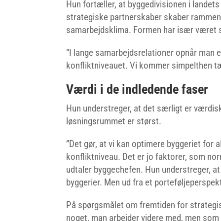
Hun fortæller, at byggedivisionen i landet
strategiske partnerskaber skaber rammen 
samarbejdsklima. Formen har især været st
“I lange samarbejdsrelationer opnår man e
konfliktniveauet. Vi kommer simpelthen tæt
Værdi i de indledende faser
Hun understreger, at det særligt er værdis
løsningsrummet er størst.
”Det gør, at vi kan optimere byggeriet for a
konfliktniveau. Det er jo faktorer, som no
udtaler byggechefen. Hun understreger, at
byggerier. Men ud fra et porteføljeperspek
På spørgsmålet om fremtiden for strategis
noget, man arbejder videre med, men som l