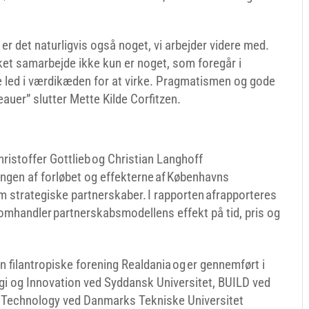
er det naturligvis også noget, vi arbejder videre med.
kket samarbejde ikke kun er noget, som foregår i
le led i værdikæden for at virke. Pragmatismen og gode
auer” slutter Mette Kilde Corfitzen.
ristoffer Gottlieb og Christian Langhoff
ringen af forløbet og effekterne af Københavns
strategiske partnerskaber. I rapporten afrapporteres
omhandler partnerskabsmodellens effekt på tid, pris og
en filantropiske forening Realdania og er gennemført i
gi og Innovation ved Syddansk Universitet, BUILD ved
g Technology ved Danmarks Tekniske Universitet