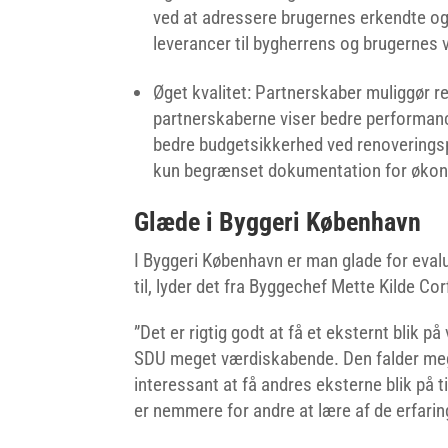
ved at adressere brugernes erkendte og
leverancer til bygherrens og brugernes 
Øget kvalitet: Partnerskaber muliggør re
partnerskaberne viser bedre performance
bedre budgetsikkerhed ved renoveringspr
kun begrænset dokumentation for øko
Glæde i Byggeri København
I Byggeri København er man glade for eval
til, lyder det fra Byggechef Mette Kilde Cor
”Det er rigtig godt at få et eksternt blik p
SDU meget værdiskabende. Den falder mege
interessant at få andres eksterne blik på t
er nemmere for andre at lære af de erfari