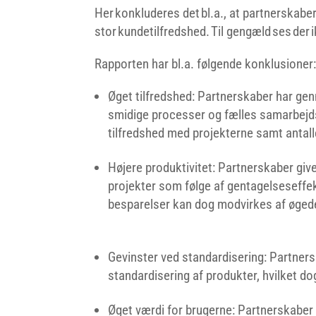
Her konkluderes det bl.a., at partnerskaber
stor kundetilfredshed. Til gengæld ses der 
Rapporten har bl.a. følgende konklusioner
Øget tilfredshed: Partnerskaber har ge
smidige processer og fælles samarbejds
tilfredshed med projekterne samt antalle
Højere produktivitet: Partnerskaber give
projekter som følge af gentagelseseff
besparelser kan dog modvirkes af øgede 
Gevinster ved standardisering: Partner
standardisering af produkter, hvilket d
Øget værdi for brugerne: Partnerskaber 