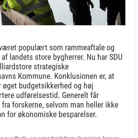
r været populært som rammeaftale og
f landets store bygherrer. Nu har SDU
lliardstore strategiske
nhavns Kommune. Konklusionen er, at
er øget budgetsikkerhed og høj
tere udførelsestid. Generelt får
ra forskerne, selvom man heller ikke
on for økonomiske besparelser.