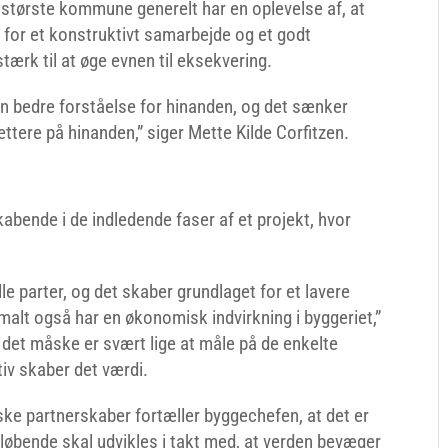
s største kommune generelt har en oplevelse af, at
for et konstruktivt samarbejde og et godt
ærk til at øge evnen til eksekvering.
n bedre forståelse for hinanden, og det sænker
tere på hinanden,” siger Mette Kilde Corfitzen.
kabende i de indledende faser af et projekt, hvor
lle parter, og det skaber grundlaget for et lavere
rmalt også har en økonomisk indvirkning i byggeriet,”
 det måske er svært lige at måle på de enkelte
tiv skaber det værdi.
ke partnerskaber fortæller byggechefen, at det er
øbende skal udvikles i takt med, at verden bevæger